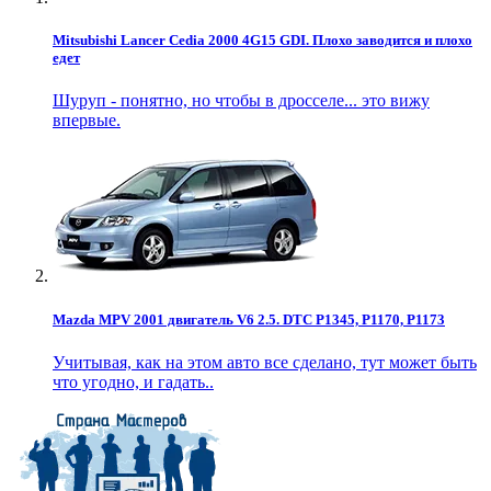
Mitsubishi Lancer Cedia 2000 4G15 GDI. Плохо заводится и плохо
едет
Шуруп - понятно, но чтобы в дросселе... это вижу
впервые.
Mazda MPV 2001 двигатель V6 2.5. DTC P1345, P1170, P1173
Учитывая, как на этом авто все сделано, тут может быть
что угодно, и гадать..