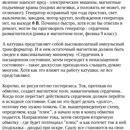
явление наносит вред - электрические машины, магнитные
подъемные краны (поднял железяки, а положить не может, не
отлипают). Генератор исправный три года простоял, свет
выключили, заводим, мотор крутит, возбуждения генератора
нет, на выходе
0 В
. Починил быстро, хотя если бы отвезли в
ремонт, могли бы приговорить генератор - сердечник
размагнитился (рамка в магнитном поле, физика 9 класс).
А катушка представляет собой высоковольтный импульсный
трансформатор. И в нем остаточный магнетизм должен быть
сведен к максимальному минимуму. «Сердечник в
насыщенном состоянии, затем переходит в ненасыщенное
состояние» - такие дискуссии приходилось слышать думаю
многим. Хотя как это влияет на работу катушки, не все
представляют.
Коротко, не рисуя петлю гистерезиса. Ток, протекая по
обмотке, создает магнитное поле, намагничивая сердечник.
Когда поле перестает действовать сердечник должен перейти
в исходное состояние. Сам он это будет делать «долго»,
поэтому ему нужно помочь. См. вышеприведенную схему,
определяем, куда "плюс", в начало или в конец обмотки
подается. Направление тока, затем смотрим вторичную
обмотку - где будет потенциал "плюс" и как потечет ток в ней
(подсказка - диоды) при искре. Сразу все становится на свои