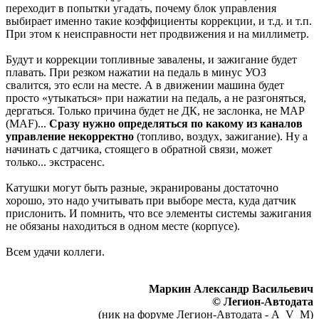
переходит в попытки угадать, почему блок управления
выбирает именно такие коэффициенты коррекции, и т.д. и т.п.
При этом к неисправности нет продвижения и на миллиметр.
Будут и коррекции топливные завалены, и зажигание будет
плавать. При резком нажатии на педаль в минус УОЗ
свалится, это если на месте. А в движении машина будет
просто «утыкаться» при нажатии на педаль, а не разгоняться,
дергаться. Только причина будет не ДК, не заслонка, не МАP
(MAF)...
Сразу нужно определяться по какому из каналов
управление некорректно
(топливо, воздух, зажигание). Ну а
начинать с датчика, стоящего в обратной связи, может
только... экстрасенс.
Катушки могут быть разные, экранированы достаточно
хорошо, это надо учитывать при выборе места, куда датчик
прислонить. И помнить, что все элементы системы зажигания
не обязаны находиться в одном месте (корпусе).
Всем удачи коллеги.
Маркин Александр Васильевич
© Легион-Автодата
(ник на форуме Легион-Автодата - A_V_M)