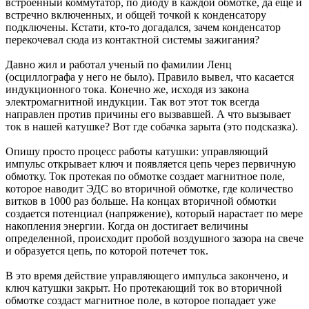
встроенный коммутатор, по диоду в каждой обмотке, да еще и
встречно включенных, и общей точкой к конденсатору
подключены. Кстати, кто-то догадался, зачем конденсатор
перекочевал сюда из контактной системы зажигания?
Давно жил и работал ученый по фамилии Ленц
(осциллографа у него не было). Правило вывел, что касается
индукционного тока. Конечно же, исходя из закона
электромагнитной индукции. Так вот этот ток всегда
направлен против причины его вызвавшей. А что вызывает
ток в нашей катушке? Вот где собачка зарыта (это подсказка).
Опишу просто процесс работы катушки: управляющий
импульс открывает ключ и появляется цепь через первичную
обмотку. Ток протекая по обмотке создает магнитное поле,
которое наводит ЭДС во вторичной обмотке, где количество
витков в 1000 раз больше. На концах вторичной обмотки
создается потенциал (напряжение), который нарастает по мере
накопления энергии. Когда он достигает величины
определенной, происходит пробой воздушного зазора на свече
и образуется цепь, по которой потечет ток.
В это время действие управляющего импульса закончено, и
ключ катушки закрыт. Но протекающий ток во вторичной
обмотке создаст магнитное поле, в которое попадает уже