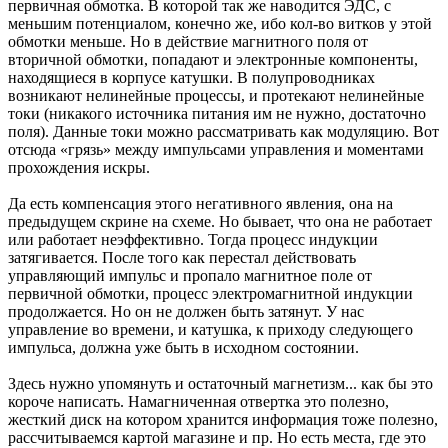
первичная обмотка. В которой так же наводится ЭДС, с
меньшим потенциалом, конечно же, ибо кол-во витков у этой
обмотки меньше. Но в действие магнитного поля от
вторичной обмотки, попадают и электронные компоненты,
находящиеся в корпусе катушки. В полупроводниках
возникают нелинейные процессы, и протекают нелинейные
токи (никакого источника питания им не нужно, достаточно
поля). Данные токи можно рассматривать как модуляцию. Вот
отсюда «грязь» между импульсами управления и моментами
прохождения искры.
Да есть компенсация этого негативного явления, она на
предыдущем скрине на схеме. Но бывает, что она не работает
или работает неэффективно. Тогда процесс индукции
затягивается. После того как перестал действовать
управляющий импульс и пропало магнитное поле от
первичной обмотки, процесс электромагнитной индукции
продолжается. Но он не должен быть затянут. У нас
управление во времени, и катушка, к приходу следующего
импульса, должна уже быть в исходном состоянии.
Здесь нужно упомянуть и остаточный магнетизм... как бы это
короче написать. Намагниченная отвертка это полезно,
жесткий диск на котором хранится информация тоже полезно,
рассчитываемся картой магазине и пр. Но есть места, где это