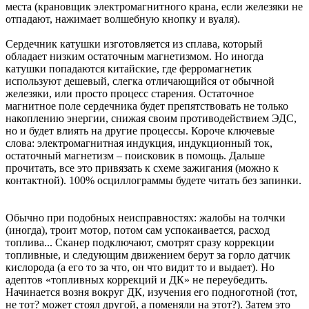
места (крановщик электромагнитного крана, если железяки не
отпадают, нажимает волшебную кнопку и вуаля).
Сердечник катушки изготовляется из сплава, который
обладает низким остаточным магнетизмом. Но иногда
катушки попадаются китайские, где ферромагнетик
используют дешевый, слегка отличающийся от обычной
железяки, или просто процесс старения. Остаточное
магнитное поле сердечника будет препятствовать не только
накоплению энергии, снижая своим противодействием ЭДС,
но и будет влиять на другие процессы. Короче ключевые
слова: электромагнитная индукция, индукционный ток,
остаточный магнетизм – поисковик в помощь. Дальше
прочитать, все это привязать к схеме зажигания (можно к
контактной). 100% осциллограммы будете читать без запинки.
Обычно при подобных неисправностях: жалобы на толчки
(иногда), троит мотор, потом сам успокаивается, расход
топлива... Сканер подключают, смотрят сразу коррекции
топливные, и следующим движением берут за горло датчик
кислорода (а его то за что, он что видит то и выдает). Но
адептов «топливных коррекций и ДК» не переубедить.
Начинается возня вокруг ДК, изучения его подноготной (тот,
не тот? может стоял другой, а поменяли на этот?). Затем это