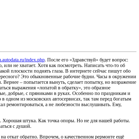
m.autodata.ru/index.php
. После его «Здравствуй» будет вопрос:
о, или не хватает. Хотя как посмотреть. Написать что-то об
акой плоскости поднять глаза. В интернете сейчас пишут обо
нтересного? Это обыкновенные рабочие будни. Часы в окружении
. Вернее – попытается вынуть, сделает попытку, но возражение
аться выражения «лопатой в обратку», это образное
ые, добрые, с пряниками в руках. Особенно по праздникам и
о в одном из московских автосервисах, так там перед богатым
хал ремонтироваться, а не любезности выслушивать. Ему,
с». Хорошая штука. Как точка опоры. Но не для нашей работы.
аться с душой.
 на откат обратно. Впрочем, о качественном рермонте ещё