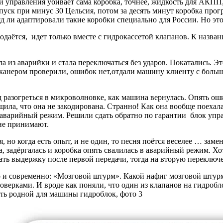
и управления убивает сама коробка, точнее, жидкость для АКПП,
пуск при минус 30 Цельсия, потом за десять минут коробка прогр
д ли адаптировали такие коробки специально для России. Но это
даётся, идет только вместе с гидрокассетой клапанов. К названи
 из аварийки и стала переключаться без ударов. Покатались. Эт
канером проверили, ошибок нет,отдали машину клиенту с больш
д разогреться в микроволновке, как машина вернулась. Опять ош
щила, что она не закодирована. Странно! Как она вообще поехала
в аварийный режим. Решили сдать обратно по гарантии блок упра
 не принимают.
 но когда есть опыт, и не один, то песня поётся веселее … зам
 задёргалась и коробка опять свалилась в аварийный режим. Хо
ать выдержку после первой передачи, тогда на вторую переключен
 и современно: «Мозговой штурм». Какой нафиг мозговой штурм? 
роверками. И вроде как поняли, что один из клапанов на гидробл
ить родной для машины гидроблок, фото 3