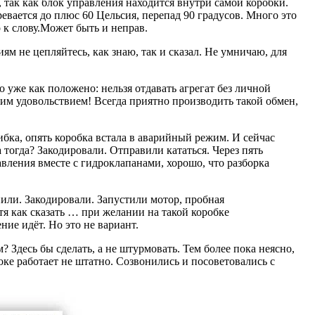
 так как блок управления находится внутри самой коробки.
евается до плюс 60 Цельсия, перепад 90 градусов. Много это
 к слову.Может быть и неправ.
ям не цепляйтесь, как знаю, так и сказал. Не умничаю, для
о уже как положено: нельзя отдавать агрегат без личной
им удовольствием! Всегда приятно производить такой обмен,
ибка, опять коробка встала в аварийный режим. И сейчас
 тогда? Закодировали. Отправили кататься. Через пять
вления вместе с гидроклапанами, хорошо, что разборка
енили. Закодировали. Запустили мотор, пробная
тя как сказать … при желании на такой коробке
ие идёт. Но это не вариант.
Здесь бы сделать, а не штурмовать. Тем более пока неясно,
оке работает не штатно. Созвонились и посоветовались с