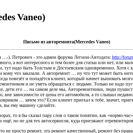
des Vaneo)
Письмо из авторемонта(Mercedes Vaneo)
я …-). Петрович - это админ форума Легион-Автодата:
http://foru
ного, а вот интересного и тем более для статьи или нет, или мал
и, тут надо быть Толстым и Достоевским одновременно. Хотя с к
или кому что заказали. А авторемонт … ну что тут может быть и
да повезёт и попадётся клиент, который начнет вынимать мозги
ремонтником и не уметь обращаться с людьми. Только не надо пуг
же, дети его … на самом деле мы, Авторемонтники, люди пушист
о, вне зависимости от цены его автомобиля, а то слышал недавн
овриком … зачем это? Если клиент приехал к тебе, значит, прие
и, вы ему машину сделайте.
ворах, то я бы сказал пару слов о таком понятии, как «нормо-ча
о ещё, но не для тех автосервисов, куда приезжают отремонтиров
то не просто ремонт, это ремонт качественный, ремонт без права