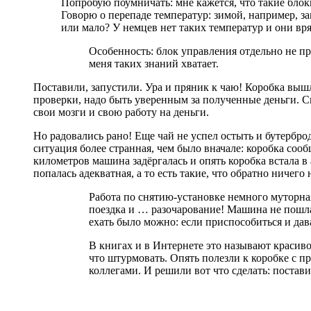
Попробую поумничать: мне кажется, что такие блок
Говорю о перепаде температур: зимой, например, за
или мало? У немцев нет таких температур и они вря
Особенность: блок управления отдельно не про
меня таких знаний хватает.
Поставили, запустили. Ура и пряник к чаю! Коробка вышла
проверки, надо быть уверенным за полученные деньги. С
свои мозги и свою работу на деньги.
Но радовались рано! Еще чай не успел остыть и бутербро
ситуация более странная, чем было вначале: коробка сооб
километров машина задёргалась и опять коробка встала 
попалась адекватная, а то есть такие, что обратно ничего
Работа по снятию-установке немного муторная,
поездка и … разочарование! Машина не пошла,
ехать было можно: если приспособиться и дав
В книгах и в Интернете это называют красиво
что штурмовать. Опять полезли к коробке с п
коллегами. И решили вот что сделать: постав