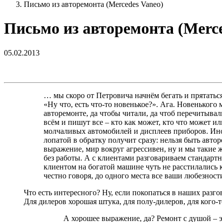
Письмо из авторемонта (Mercedes Vaneo)
Письмо из авторемонта (Merce
05.02.2013
… мы скоро от Петровича начнём бегать и прятатьс
«Ну что, есть что-то новенькое?». Ага. Новенького м
авторемонте, да чтобы читали, да чтоб перечитывал
всём и пишут все – кто как может, кто что может 
молчаливых автомобилей и дисплеев приборов. Иног
лопатой в обратку получит сразу: нельзя быть авто
выражение, мир вокруг агрессивен, ну и мы такие 
без работы. А с клиентами разговариваем стандартн
клиентом на богатой машине чуть не расстилались к
честно говоря, до одного места все ваши любезност
Что есть интересного? Ну, если покопаться в наших разго
Для дилеров хорошая штука, для полу-дилеров, для кого-т
А хорошее выражение, да? Ремонт с душой – э