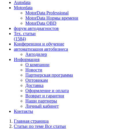
Autodata
Motordata
MotorData Professional
MotorData Нормы времени
MotorData OBD
форум
автодиагностов
Тех. статьи
(1584)
Конференции
и обучение
автоматизация
автобизнеса
Автодилер
Информация
О компании
Новости
Партнерская программа
Оптовикам
Доставка
Оформление и оплата
Возврат и гарантии
Наши партнеры
Личный кабинет
Контакты
Главная страница
Статьи по теме Все статьи