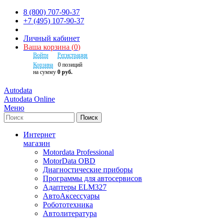
8 (800) 707-90-37
+7 (495) 107-90-37
Личный кабинет
Ваша корзина
(
0
)
Войти
Регистрация
Корзина
0
позиций
на сумму
0 руб.
Autodata
Autodata Online
Меню
Поиск
Интернет
магазин
Motordata Professional
MotorData OBD
Диагностические приборы
Программы для автосервисов
Адаптеры ELM327
АвтоАксессуары
Робототехника
Автолитература