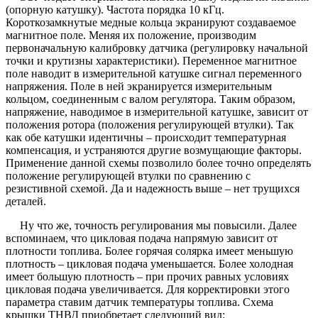
(опорную катушку). Частота порядка 10 кГц.
Короткозамкнутые медные кольца экранируют создаваемое
магнитное поле. Меняя их положение, производим
первоначальную калибровку датчика (регулировку начальной
точки и крутизны характеристики). Переменное магнитное
поле наводит в измерительной катушке сигнал переменного
напряжения. Поле в ней экранируется измерительным
кольцом, соединенным с валом регулятора. Таким образом,
напряжение, наводимое в измерительной катушке, зависит от
положения ротора (положения регулирующей втулки). Так
как обе катушки идентичны – происходит температурная
компенсация, и устраняются другие возмущающие факторы.
Применение данной схемы позволило более точно определять
положение регулирующей втулки по сравнению с
резистивной схемой. Да и надежность выше – нет трущихся
деталей.
Ну что же, точность регулирования мы повысили. Далее
вспоминаем, что цикловая подача напрямую зависит от
плотности топлива. Более горячая солярка имеет меньшую
плотность – цикловая подача уменьшается. Более холодная
имеет большую плотность – при прочих равных условиях
цикловая подача увеличивается. Для корректировки этого
параметра ставим датчик температуры топлива. Схема
крышки ТНВД приобретает следующий вид: