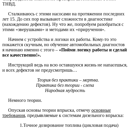
ТНВД.
Сталкиваюсь с этими насосами на протяжении последних
лет 15. До сих пор вызывают сложности в диагностике
(нахождению дефектов). Ну что же, попробуем разобраться с
этими «зверушками» и методами их «приручения».
Начнем с устройства и логики их работы. Кому-то это
покажется скучным, но обучение автомобильных диагностов
я начинаю именно с этого –
«Пойми логику работы и сделай
все качественно!».
Инструкций ведь на всю оставшуюся жизнь не напасешься,
и всех дефектов не предусмотришь…
Теория без практики – мертва.
Практика без теории - слепа
Народная мудрость
Немного теории.
Опуская основы теории впрыска, отмечу
основные
требования
, предъявляемые к системам дизельного впрыска:
1.Точное дозирование топлива (цикловая подача)