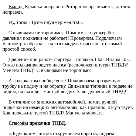
Вывод:
Крышка исправна. Ротор проворачивается, датчик
исправен.
Ну, тогда «Трэба плунжер менять!».
С выводами не торопимся. Помним – плунжер без
давления подкачки не работает! Проверяем. Подключаем
манометр к обратке – на этих моделях насосов это самый
простой способ.
Давление при работе стартера – порядка 1 bar. Видим «0».
Отказ подкачивающего насоса (расположен внутри ТНВД)?
Меняем ТНВД? С выводами не торопимся.
А солярка там вообще есть? Подключаем прозрачную
трубку на подачу и на обратку. Движения топлива в подаче не
видим, на выходе – чистый воздух. Завоздушенный ТНВД!
В отличие от японских автомобилей, помпа ручной
подкачки на немецких автомобилях, как правило, отсутствует.
Как прокачать пустой ТНВД? Мануалы молчат…
Способы
прокачки
ТНВД.
«Дедушкин» способ: откручиваем обратку, подаем