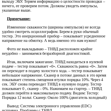
выходу ЭБУ. Теряем информацию о целостности проводки –
ничего, ее проверим потом. Должны увидеть импульсы,
указанные выше.
Примечание:
Изменение скважности (ширины импульсов) не всегда
удобно смотреть осциллографом. Берем в руки обычный
тестер. Это инерционный прибор – показывает усредненное
напряжение на обмотку. А ведь именно это нам нужно!
Фото не выкладываю – ТНВД расположен крайне
неудобно – занимаемся безразборной диагностикой.
Итак, включаем зажигание. ТНВД находиться в нулевой
подаче – тестер показывает «0». Скважность равна «0». Затем
он переходит в подачу холостого хода. – тестер показывает
небольшое напряжение. Сканер в потоке данных в это время
показывает степень смещения втулки порядка 10%. Через 4
сек. ЭБУ снова переводит ТНВД в нулевую подачу. Тестер
показывает 0 , сканер – 0%. Нажимаем на стартер. – ТНВД
должен перейти в максимальную подачу. Видим: Тестер:
Порядка 12 вольт. Сканер: Около 100% (двигатель холодный)
Вывод: Система электронного управления (EDC)
исправна. Проблемы с ТНВД.