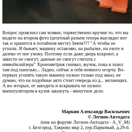
Вопрос прояснил сам хозяин, торжественно вручив то, что вы
видите на втором фото (штатный разъем теперь выглядит вот
так и хранится в потайном месте) Зачем??? "А чтобы не
угнали. Я бывает, машину оставляю, на рыбалке, на охоте и
далеко от нее ухожу. Поэтому если даже дверь вскроют, а
завести не смогут, данные не смогут считать с
иммобилайзера" Хронометраж снимал, жучок, пока я лазил
там под панелью... Ладно, сейчас я тебя немного огорчу. Во-
первых угонять такую машину нужно только под заказ, не
думаю, что на подобные авто стоит очередь из д... желающих.
А во–вторых, ее заводить и вскрывать не нужно:
манипулятором в кузов закинуть - минутное дело.
Маркин Александр Васильевич
© Легион-Автодата
(ник на форуме Легион-Автодата - A_V_M)
г. Белгород, Таврово мкр 2, пер.Парковый, д.29-б.