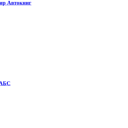
Мир Автокниг
 АБС