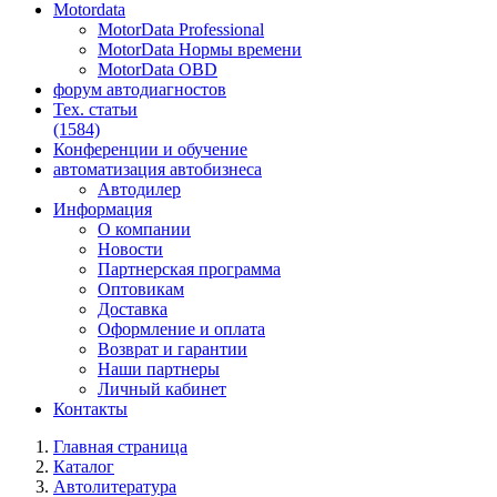
Motordata
MotorData Professional
MotorData Нормы времени
MotorData OBD
форум
автодиагностов
Тех. статьи
(1584)
Конференции
и обучение
автоматизация
автобизнеса
Автодилер
Информация
О компании
Новости
Партнерская программа
Оптовикам
Доставка
Оформление и оплата
Возврат и гарантии
Наши партнеры
Личный кабинет
Контакты
Главная страница
Каталог
Автолитература