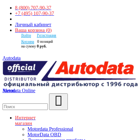
8 (800) 707-90-37
+7 (495) 107-90-37
Личный кабинет
Ваша корзина
(
0
)
Войти
Регистрация
Корзина
0
позиций
на сумму
0 руб.
Autodata
Autodata Online
Меню
Поиск
Интернет
магазин
Motordata Professional
MotorData OBD