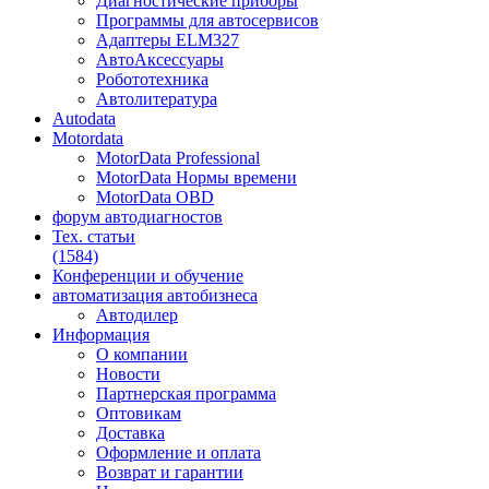
Диагностические приборы
Программы для автосервисов
Адаптеры ELM327
АвтоАксессуары
Робототехника
Автолитература
Autodata
Motordata
MotorData Professional
MotorData Нормы времени
MotorData OBD
форум
автодиагностов
Тех. статьи
(1584)
Конференции
и обучение
автоматизация
автобизнеса
Автодилер
Информация
О компании
Новости
Партнерская программа
Оптовикам
Доставка
Оформление и оплата
Возврат и гарантии