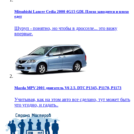
Mitsubishi Lancer Cedia 2000 4G15 GDI. Плохо заводится и плохо
едет
Шуруп - понятно, но чтобы в дросселе... это вижу
впервые.
Mazda MPV 2001 двигатель V6 2.5. DTC P1345, P1170, P1173
Учитывая, как на этом авто все сделано, тут может быть
что угодно, и гадать..