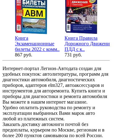
Книга
Книга Правила
Книга
Экзаменационные
Дорожного Движения
Экзаменац
билеты 2022 с комм..
ПДД с к..
билеты с к
867 руб.
731 руб.
875 руб.
Интернет-портал Легион-Автодата создан для
удобных покупок: автолитературы, программ для
диагностики автомобиля, диагностических
приборов, адаптеров elm327, автоаксессуаров и
инструментов для авторемонта. Купить книги и
приборы для диагностики и ремонта автомобиля
Вы можете в нашем интернет магазине.
Удобно оплатить руководства по ремонту и
эксплуатации выбранных Вами марок авто
любой из платежных систем.
Заказать доставку автокниги почтой без
предоплаты, курьером по Москве, регионам и в
более 200 пунктов самовывоза по всей России.