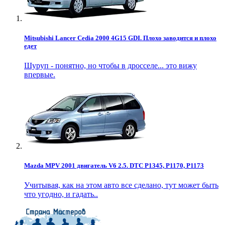
Mitsubishi Lancer Cedia 2000 4G15 GDI. Плохо заводится и плохо
едет
Шуруп - понятно, но чтобы в дросселе... это вижу
впервые.
Mazda MPV 2001 двигатель V6 2.5. DTC P1345, P1170, P1173
Учитывая, как на этом авто все сделано, тут может быть
что угодно, и гадать..