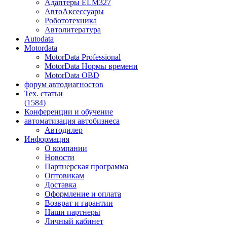
Адаптеры ELM327
АвтоАксессуары
Робототехника
Автолитература
Autodata
Motordata
MotorData Professional
MotorData Нормы времени
MotorData OBD
форум
автодиагностов
Тех. статьи
(1584)
Конференции
и обучение
автоматизация
автобизнеса
Автодилер
Информация
О компании
Новости
Партнерская программа
Оптовикам
Доставка
Оформление и оплата
Возврат и гарантии
Наши партнеры
Личный кабинет