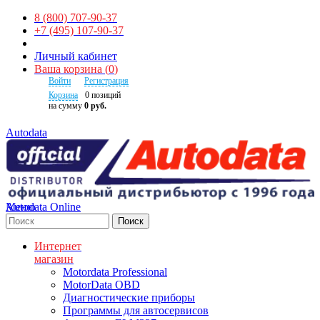
8 (800) 707-90-37
+7 (495) 107-90-37
Личный кабинет
Ваша корзина
(
0
)
Войти
Регистрация
Корзина
0
позиций
на сумму
0 руб.
Autodata
Autodata Online
Меню
Поиск
Интернет
магазин
Motordata Professional
MotorData OBD
Диагностические приборы
Программы для автосервисов