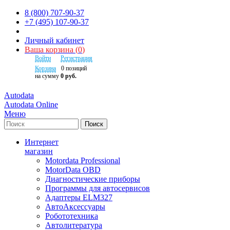
8 (800) 707-90-37
+7 (495) 107-90-37
Личный кабинет
Ваша корзина
(
0
)
Войти
Регистрация
Корзина
0
позиций
на сумму
0 руб.
Autodata
Autodata Online
Меню
Поиск
Интернет
магазин
Motordata Professional
MotorData OBD
Диагностические приборы
Программы для автосервисов
Адаптеры ELM327
АвтоАксессуары
Робототехника
Автолитература