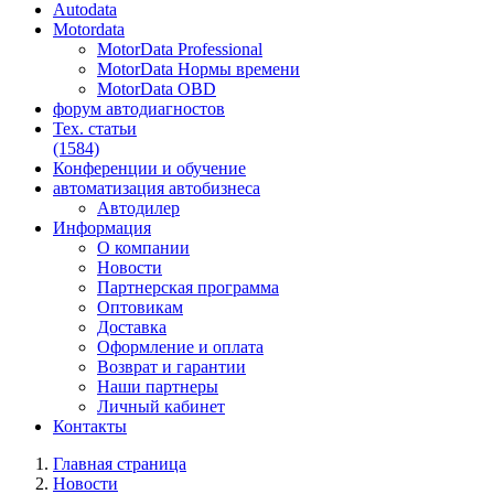
Autodata
Motordata
MotorData Professional
MotorData Нормы времени
MotorData OBD
форум
автодиагностов
Тех. статьи
(1584)
Конференции
и обучение
автоматизация
автобизнеса
Автодилер
Информация
О компании
Новости
Партнерская программа
Оптовикам
Доставка
Оформление и оплата
Возврат и гарантии
Наши партнеры
Личный кабинет
Контакты
Главная страница
Новости