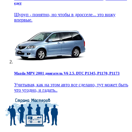
едет
Шуруп - понятно, но чтобы в дросселе... это вижу
впервые.
Mazda MPV 2001 двигатель V6 2.5. DTC P1345, P1170, P1173
Учитывая, как на этом авто все сделано, тут может быть
что угодно, и гадать..