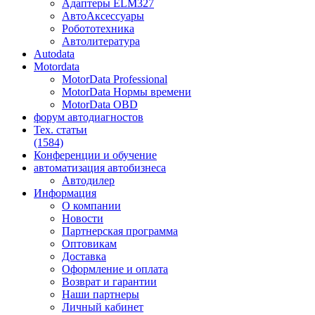
Адаптеры ELM327
АвтоАксессуары
Робототехника
Автолитература
Autodata
Motordata
MotorData Professional
MotorData Нормы времени
MotorData OBD
форум
автодиагностов
Тех. статьи
(1584)
Конференции
и обучение
автоматизация
автобизнеса
Автодилер
Информация
О компании
Новости
Партнерская программа
Оптовикам
Доставка
Оформление и оплата
Возврат и гарантии
Наши партнеры
Личный кабинет