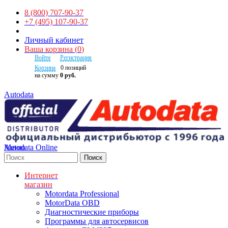
8 (800) 707-90-37
+7 (495) 107-90-37
Личный кабинет
Ваша корзина
(
0
)
Войти
Регистрация
Корзина
0
позиций
на сумму
0 руб.
Autodata
Autodata Online
Меню
Поиск
Интернет
магазин
Motordata Professional
MotorData OBD
Диагностические приборы
Программы для автосервисов