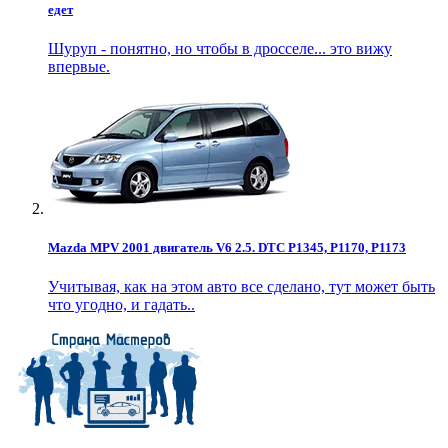
едет
Шуруп - понятно, но чтобы в дросселе... это вижу
впервые.
Mazda MPV 2001 двигатель V6 2.5. DTC P1345, P1170, P1173
Учитывая, как на этом авто все сделано, тут может быть
что угодно, и гадать..