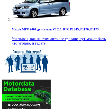
Mazda MPV 2001 двигатель V6 2.5. DTC P1345, P1170, P1173
Учитывая, как на этом авто все сделано, тут может быть
что угодно, и гадать..