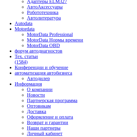
Адаптеры ELM327
АвтоАксессуары
Робототехника
Автолитература
Autodata
Motordata
MotorData Professional
MotorData Нормы времени
MotorData OBD
форум
автодиагностов
Тех. статьи
(1584)
Конференции
и обучение
автоматизация
автобизнеса
Автодилер
Информация
О компании
Новости
Партнерская программа
Оптовикам
Доставка
Оформление и оплата
Возврат и гарантии
Наши партнеры
Личный кабинет