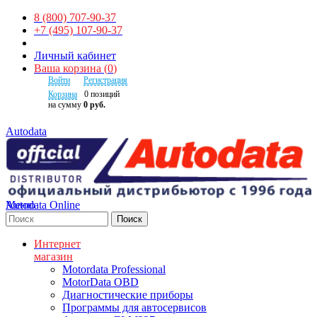
8 (800) 707-90-37
+7 (495) 107-90-37
Личный кабинет
Ваша корзина
(
0
)
Войти
Регистрация
Корзина
0
позиций
на сумму
0 руб.
Autodata
Autodata Online
Меню
Поиск
Интернет
магазин
Motordata Professional
MotorData OBD
Диагностические приборы
Программы для автосервисов