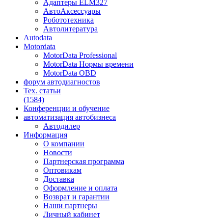
Адаптеры ELM327
АвтоАксессуары
Робототехника
Автолитература
Autodata
Motordata
MotorData Professional
MotorData Нормы времени
MotorData OBD
форум
автодиагностов
Тех. статьи
(1584)
Конференции
и обучение
автоматизация
автобизнеса
Автодилер
Информация
О компании
Новости
Партнерская программа
Оптовикам
Доставка
Оформление и оплата
Возврат и гарантии
Наши партнеры
Личный кабинет