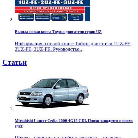
Вышла новая книга Toyota двигатели серии UZ
Информация о новой книге Тойота двигатели 1UZ-FE,
2UZ-FE, 3UZ-FE. Руководство..
Статьи
Mitsubishi Lancer Cedia 2000 4G15 GDI. Плохо заводится и плохо
едет
Шуруп - понятно, но чтобы в дросселе... это вижу