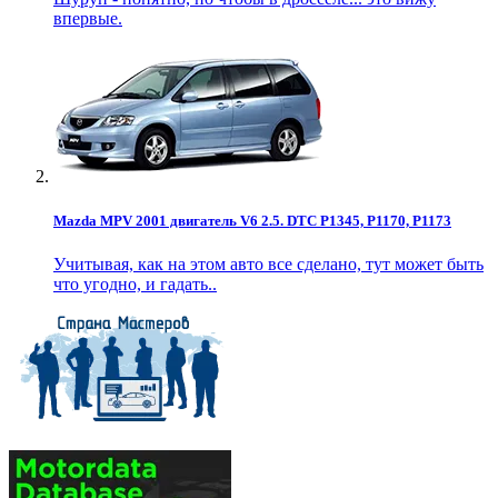
впервые.
Mazda MPV 2001 двигатель V6 2.5. DTC P1345, P1170, P1173
Учитывая, как на этом авто все сделано, тут может быть
что угодно, и гадать..