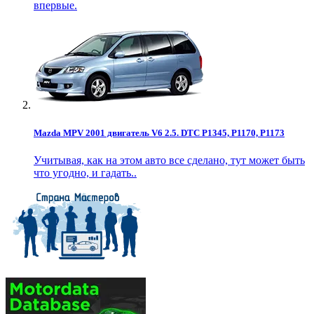
впервые.
Mazda MPV 2001 двигатель V6 2.5. DTC P1345, P1170, P1173
Учитывая, как на этом авто все сделано, тут может быть
что угодно, и гадать..