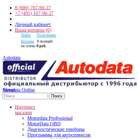
8 (800) 707-90-37
+7 (495) 107-90-37
Личный кабинет
Ваша корзина
(
0
)
Войти
Регистрация
Корзина
0
позиций
на сумму
0 руб.
Autodata
Autodata Online
Меню
Поиск
Интернет
магазин
Motordata Professional
MotorData OBD
Диагностические приборы
Программы для автосервисов