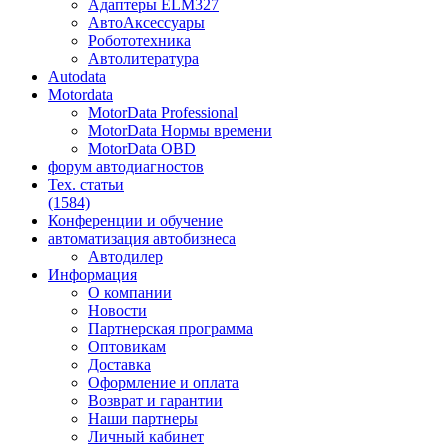
Адаптеры ELM327
АвтоАксессуары
Робототехника
Автолитература
Autodata
Motordata
MotorData Professional
MotorData Нормы времени
MotorData OBD
форум
автодиагностов
Тех. статьи
(1584)
Конференции
и обучение
автоматизация
автобизнеса
Автодилер
Информация
О компании
Новости
Партнерская программа
Оптовикам
Доставка
Оформление и оплата
Возврат и гарантии
Наши партнеры
Личный кабинет