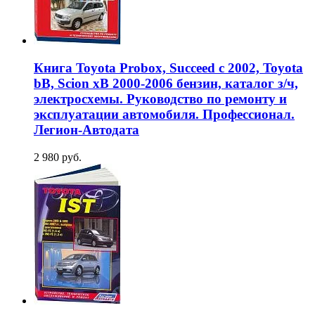
Книга Toyota Probox, Succeed c 2002, Toyota
bB, Scion xB 2000-2006 бензин, каталог з/ч,
электросхемы. Руководство по ремонту и
эксплуатации автомобиля. Профессионал.
Легион-Aвтодата
2 980 руб.