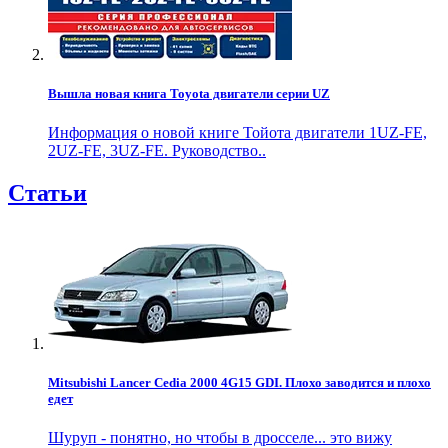
Вышла новая книга Toyota двигатели серии UZ
Информация о новой книге Тойота двигатели 1UZ-FE,
2UZ-FE, 3UZ-FE. Руководство..
Статьи
Mitsubishi Lancer Cedia 2000 4G15 GDI. Плохо заводится и плохо
едет
Шуруп - понятно, но чтобы в дросселе... это вижу