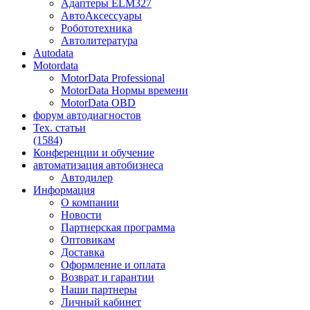
Адаптеры ELM327
АвтоАксессуары
Робототехника
Автолитература
Autodata
Motordata
MotorData Professional
MotorData Нормы времени
MotorData OBD
форум
автодиагностов
Тех. статьи
(1584)
Конференции
и обучение
автоматизация
автобизнеса
Автодилер
Информация
О компании
Новости
Партнерская программа
Оптовикам
Доставка
Оформление и оплата
Возврат и гарантии
Наши партнеры
Личный кабинет