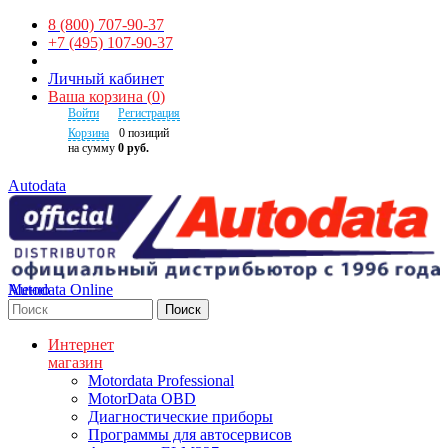
8 (800) 707-90-37
+7 (495) 107-90-37
Личный кабинет
Ваша корзина
(
0
)
Войти
Регистрация
Корзина
0
позиций
на сумму
0 руб.
Autodata
Autodata Online
Меню
Поиск
Интернет
магазин
Motordata Professional
MotorData OBD
Диагностические приборы
Программы для автосервисов