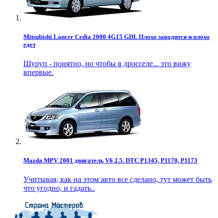
Mitsubishi Lancer Cedia 2000 4G15 GDI. Плохо заводится и плохо
едет
Шуруп - понятно, но чтобы в дросселе... это вижу
впервые.
Mazda MPV 2001 двигатель V6 2.5. DTC P1345, P1170, P1173
Учитывая, как на этом авто все сделано, тут может быть
что угодно, и гадать..