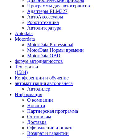
Диагностические приборы
Программы для автосервисов
Адаптеры ELM327
АвтоАксессуары
Робототехника
Автолитература
Autodata
Motordata
MotorData Professional
MotorData Нормы времени
MotorData OBD
форум
автодиагностов
Тех. статьи
(1584)
Конференции
и обучение
автоматизация
автобизнеса
Автодилер
Информация
О компании
Новости
Партнерская программа
Оптовикам
Доставка
Оформление и оплата
Возврат и гарантии