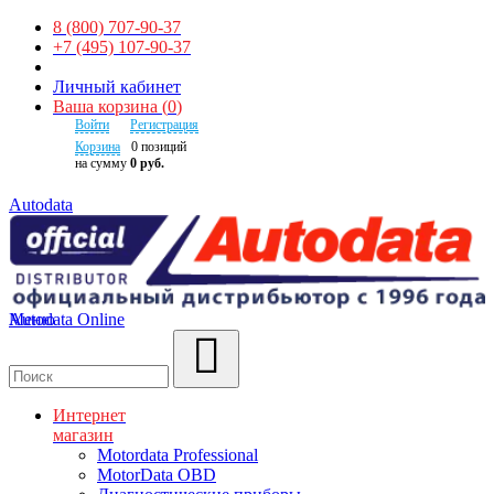
8 (800) 707-90-37
+7 (495) 107-90-37
Личный кабинет
Ваша корзина
(
0
)
Войти
Регистрация
Корзина
0
позиций
на сумму
0 руб.
Autodata
Autodata Online
Меню
Поиск
Интернет
магазин
Motordata Professional
MotorData OBD