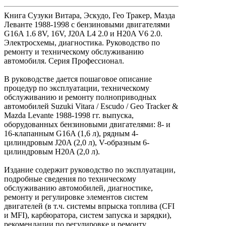
Книга Сузуки Витара, Эскудо, Гео Тракер, Мазда
Леванте 1988-1998 с бензиновыми двигателями
G16A 1.6 8V, 16V, J20A L4 2.0 и H20A V6 2.0.
Электросхемы, диагностика. Руководство по
ремонту и техническому обслуживанию
автомобиля. Серия Профессионал.
В руководстве дается пошаговое описание
процедур по эксплуатации, техническому
обслуживанию и ремонту полноприводных
автомобилей Suzuki Vitara / Escudo / Geo Tracker &
Mazda Levante 1988-1998 гг. выпуска,
оборудованных бензиновыми двигателями: 8- и
16-клапанным G16A (1,6 л), рядным 4-
цилиндровым J20A (2,0 л), V-образным 6-
цилиндровым H20A (2,0 л).
Издание содержит руководство по эксплуатации,
подробные сведения по техническому
обслуживанию автомобилей, диагностике,
ремонту и регулировке элементов систем
двигателей (в т.ч. системы впрыска топлива (CFI
и MFI), карбюратора, систем запуска и зарядки),
рекомендации по регулировке и ремонту