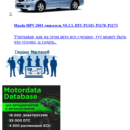
Mazda MPV 2001 двигатель V6 2.5. DTC P1345, P1170, P1173
Учитывая, как на этом авто все сделано, тут может быть
что угодно, и гадать..