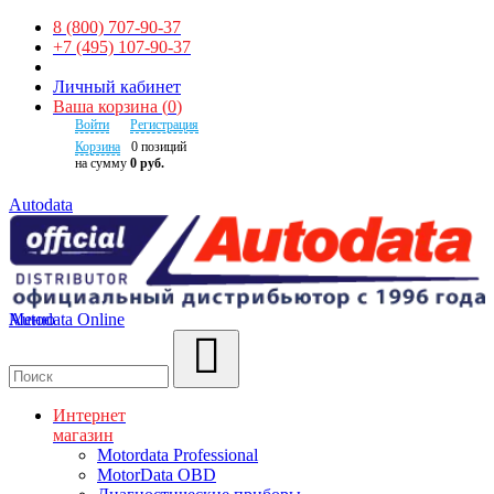
8 (800) 707-90-37
+7 (495) 107-90-37
Личный кабинет
Ваша корзина
(
0
)
Войти
Регистрация
Корзина
0
позиций
на сумму
0 руб.
Autodata
Autodata Online
Меню
Поиск
Интернет
магазин
Motordata Professional
MotorData OBD