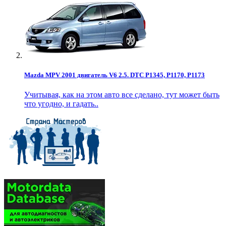
Mazda MPV 2001 двигатель V6 2.5. DTC P1345, P1170, P1173
Учитывая, как на этом авто все сделано, тут может быть
что угодно, и гадать..