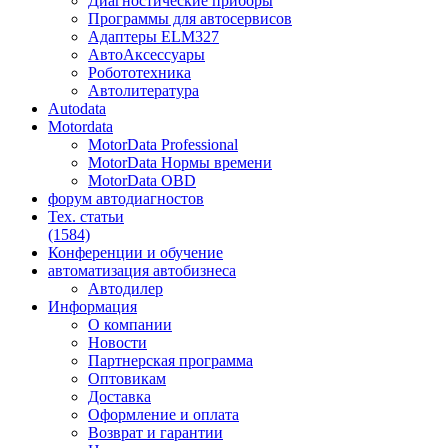
Диагностические приборы
Программы для автосервисов
Адаптеры ELM327
АвтоАксессуары
Робототехника
Автолитература
Autodata
Motordata
MotorData Professional
MotorData Нормы времени
MotorData OBD
форум
автодиагностов
Тех. статьи
(1584)
Конференции
и обучение
автоматизация
автобизнеса
Автодилер
Информация
О компании
Новости
Партнерская программа
Оптовикам
Доставка
Оформление и оплата
Возврат и гарантии