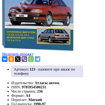
Увеличить обложку
Артикул:
123
-
назовите при заказе по
телефону
Издательство:
Атласы автом.
ISBN:
9785954500231
Число страниц:
256
Формат:
А4
Переплет:
Мягкий
Год выпуска:
1990-97