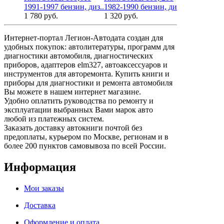
1991-1997 бензин, диз..
1982-1990 бензин, ди..
1990-1997 б
1 780 руб.
1 320 руб.
2 542 руб.
Интернет-портал Легион-Автодата создан для
удобных покупок: автолитературы, программ для
диагностики автомобиля, диагностических
приборов, адаптеров elm327, автоаксессуаров и
инструментов для авторемонта. Купить книги и
приборы для диагностики и ремонта автомобиля
Вы можете в нашем интернет магазине.
Удобно оплатить руководства по ремонту и
эксплуатации выбранных Вами марок авто
любой из платежных систем.
Заказать доставку автокниги почтой без
предоплаты, курьером по Москве, регионам и в
более 200 пунктов самовывоза по всей России.
Информация
Мои заказы
Доставка
Оформление и оплата