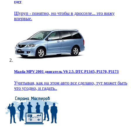
едет
Шуруп - понятно, но чтобы в дросселе... это вижу
впервые.
Mazda MPV 2001 двигатель V6 2.5. DTC P1345, P1170, P1173
Учитывая, как на этом авто все сделано, тут может быть
что угодно, и гадать..