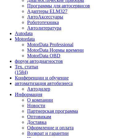
Диагностические приборы
Программы для автосервисов
Адаптеры ELM327
АвтоАксессуары
Робототехника
Автолитература
Autodata
Motordata
MotorData Professional
MotorData Нормы времени
MotorData OBD
форум
автодиагностов
Тех. статьи
(1584)
Конференции
и обучение
автоматизация
автобизнеса
Автодилер
Информация
О компании
Новости
Партнерская программа
Оптовикам
Доставка
Оформление и оплата
Возврат и гарантии