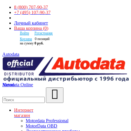
8 (800) 707-90-37
+7 (495) 107-90-37
Личный кабинет
Ваша корзина
(
0
)
Войти
Регистрация
Корзина
0
позиций
на сумму
0 руб.
Autodata
Autodata Online
Меню
Поиск
Интернет
магазин
Motordata Professional
MotorData OBD