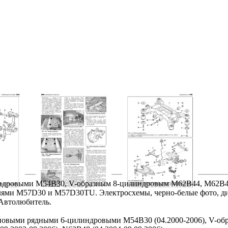
индровыми M54B30, V-образным 8-цилиндровым M62B44, M62B4
ями M57D30 и M57D30TU. Электросхемы, черно-белые фото, ди
 Автолюбитель.
иновыми рядными 6-цилиндровыми M54B30 (04.2000-2006), V-о