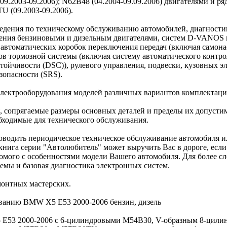
(09.2003-09.2006); N62B48 (04.2004-09.09.2006) двигателями и
 (09.2003-09.2006).
ведения по техническому обслуживанию автомобилей, диагностик
вления бензиновыми и дизельным двигателями, систем D-VANOS и 
 и автоматических коробок переключения передач (включая само
ов тормозной системы (включая систему автоматического контро
тойчивости (DSC)), рулевого управления, подвески, кузовных э
зопасности (SRS).
лектрооборудования моделей различных вариантов комплектаци
 сопрягаемые размеры основных деталей и пределы их допустим
бходимые для технического обслуживания.
оводить периодическое техническое обслуживание автомобиля 
 книга серии "Автолюбитель" может выручить Вас в дороге, есл
комого с особенностями модели Вашего автомобиля. Для более с
емы и базовая диагностика электронных систем.
монтных мастерских.
ванию BMW X5 E53 2000-2006 бензин, дизель
5 E53 2000-2006 с 6-цилиндровыми M54B30, V-образным 8-цил