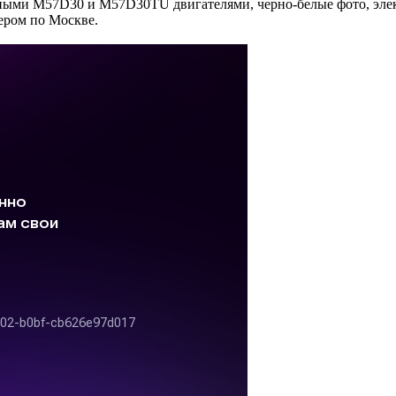
ыми M57D30 и M57D30TU двигателями, черно-белые фото, эле
ером по Москве.