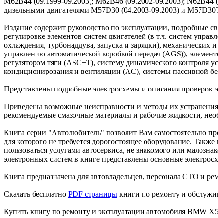
M62B44 (09.1999-09.2003); M62B46 (09.2002-09.2003); N62B44 
дизельными двигателями M57D30 (04.2003-09.2003) и M57D30TU
Издание содержит руководство по эксплуатации, подробные с
регулировке элементов систем двигателей (в т.ч. систем упра
охлаждения, турбонаддува, запуска и зарядки), механических
управлению автоматической коробкой передач (AGS)), элемент
регулятором тяги (ASC+T), систему динамического контроля ус
кондиционирования и вентиляции (AC), системы пассивной бе
Представлены подробные электросхемы и описания проверок э
Приведены возможные неисправности и методы их устранения,
рекомендуемые смазочные материалы и рабочие жидкости, нео
Книга серии "Автолюбитель" позволит Вам самостоятельно пр
для которого не требуется дорогостоящее оборудование. Также
пользоваться услугами автосервиса, не знакомого или малозна
электронных систем в книге представлены основные электросх
Книга предназначена для автовладельцев, персонала СТО и ре
Скачать бесплатно
PDF страницы
книги по ремонту и обслужи
Купить книгу по ремонту и эксплуатации автомобиля BMW X