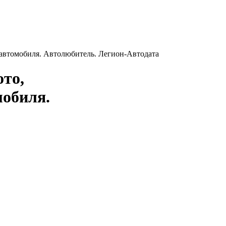
 автомобиля. Автолюбитель. Легион-Aвтодата
ото,
мобиля.