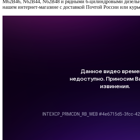
M62B46, N62B44, N62B48 и рядными 6-цилиндровыми дизельн
нашем интернет-магазине с доставкой Почтой России или курь