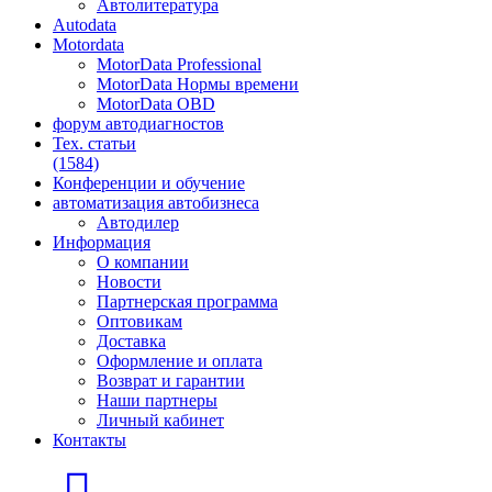
Автолитература
Autodata
Motordata
MotorData Professional
MotorData Нормы времени
MotorData OBD
форум
автодиагностов
Тех. статьи
(1584)
Конференции
и обучение
автоматизация
автобизнеса
Автодилер
Информация
О компании
Новости
Партнерская программа
Оптовикам
Доставка
Оформление и оплата
Возврат и гарантии
Наши партнеры
Личный кабинет
Контакты
Главная страница