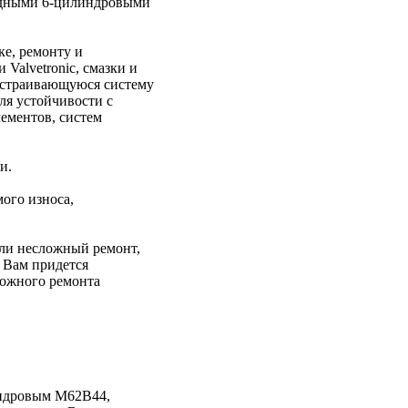
 рядными 6-цилиндровыми
е, ремонту и
Valvetronic, смазки и
настраивающуюся систему
ля устойчивости с
лементов, систем
и.
ого износа,
или несложный ремонт,
и Вам придется
ложного ремонта
индровым M62B44,