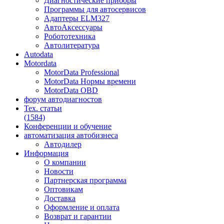
Диагностические приборы
Программы для автосервисов
Адаптеры ELM327
АвтоАксессуары
Робототехника
Автолитература
Autodata
Motordata
MotorData Professional
MotorData Нормы времени
MotorData OBD
форум
автодиагностов
Тех. статьи
(1584)
Конференции
и обучение
автоматизация
автобизнеса
Автодилер
Информация
О компании
Новости
Партнерская программа
Оптовикам
Доставка
Оформление и оплата
Возврат и гарантии