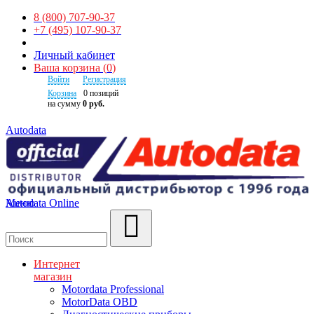
8 (800) 707-90-37
+7 (495) 107-90-37
Личный кабинет
Ваша корзина
(
0
)
Войти
Регистрация
Корзина
0
позиций
на сумму
0 руб.
Autodata
Autodata Online
Меню
Поиск
Интернет
магазин
Motordata Professional
MotorData OBD