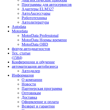
Диагностические приборы
Программы для автосервисов
Адаптеры ELM327
АвтоАксессуары
Робототехника
Автолитература
Autodata
Motordata
MotorData Professional
MotorData Нормы времени
MotorData OBD
форум
автодиагностов
Тех. статьи
(1584)
Конференции
и обучение
автоматизация
автобизнеса
Автодилер
Информация
О компании
Новости
Партнерская программа
Оптовикам
Доставка
Оформление и оплата
Возврат и гарантии