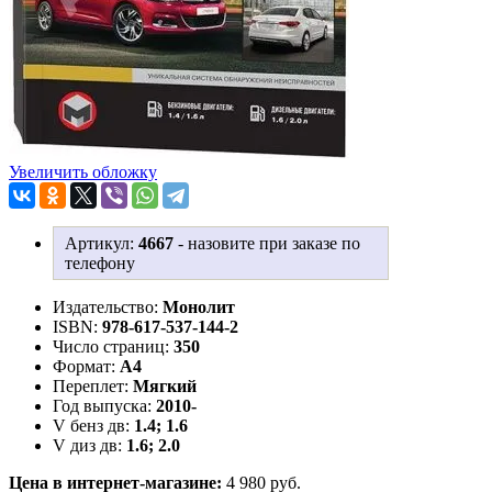
Увеличить обложку
Артикул:
4667
-
назовите при заказе по
телефону
Издательство:
Монолит
ISBN:
978-617-537-144-2
Число страниц:
350
Формат:
А4
Переплет:
Мягкий
Год выпуска:
2010-
V бенз дв:
1.4; 1.6
V диз дв:
1.6; 2.0
Цена в интернет-магазине:
4 980 руб.