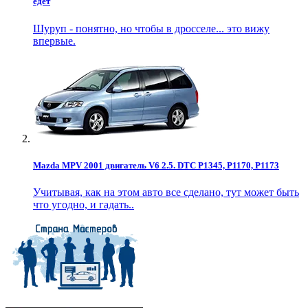
едет
Шуруп - понятно, но чтобы в дросселе... это вижу
впервые.
Mazda MPV 2001 двигатель V6 2.5. DTC P1345, P1170, P1173
Учитывая, как на этом авто все сделано, тут может быть
что угодно, и гадать..