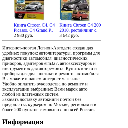
Книга Citroen C4, C4
Книга Citroen C4 2004-
Книга Peuge
Picasso, C4 Grand P..
2010, рестайлинг с..
Citroen C4 A
2 980 руб.
3 642 руб.
2 450 руб.
Интернет-портал Легион-Автодата создан для
удобных покупок: автолитературы, программ для
диагностики автомобиля, диагностических
приборов, адаптеров elm327, автоаксессуаров и
инструментов для авторемонта. Купить книги и
приборы для диагностики и ремонта автомобиля
Вы можете в нашем интернет магазине.
Удобно оплатить руководства по ремонту и
эксплуатации выбранных Вами марок авто
любой из платежных систем.
Заказать доставку автокниги почтой без
предоплаты, курьером по Москве, регионам и в
более 200 пунктов самовывоза по всей России.
Информация