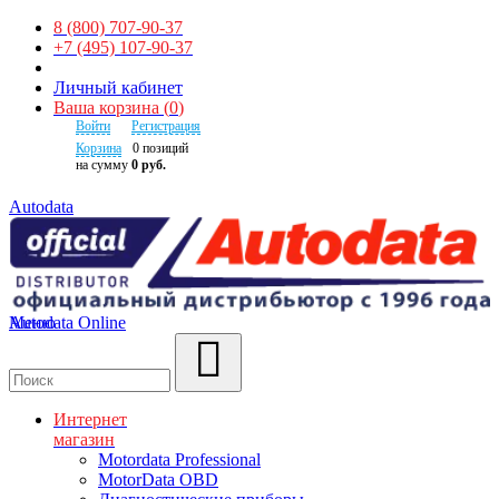
8 (800) 707-90-37
+7 (495) 107-90-37
Личный кабинет
Ваша корзина
(
0
)
Войти
Регистрация
Корзина
0
позиций
на сумму
0 руб.
Autodata
Autodata Online
Меню
Поиск
Интернет
магазин
Motordata Professional
MotorData OBD