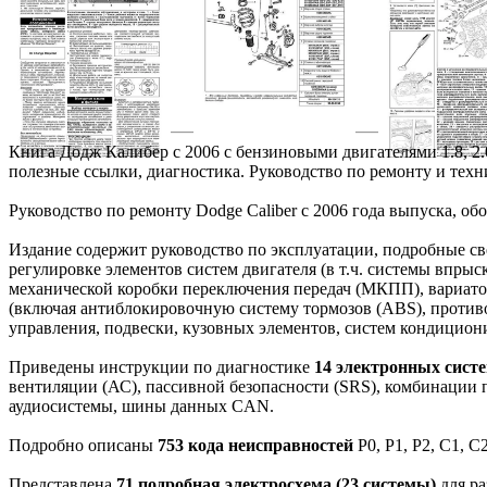
Книга Додж Калибер c 2006 с бензиновыми двигателями 1.8, 2.
полезные ссылки, диагностика. Руководство по ремонту и те
Руководство по ремонту Dodge Caliber c 2006 года выпуска, обо
Издание содержит руководство по эксплуатации, подробные с
регулировке элементов систем двигателя (в т.ч. системы впрыск
механической коробки переключения передач (МКПП), вариатор
(включая антиблокировочную систему тормозов (ABS), противо
управления, подвески, кузовных элементов, систем кондицион
Приведены инструкции по диагностике
14 электронных систе
вентиляции (АС), пассивной безопасности (SRS), комбинации 
аудиосистемы, шины данных CAN.
Подробно описаны
753 кода неисправностей
P0, P1, P2, С1, 
Представлена
71 подробная электросхема (23 системы)
для ра