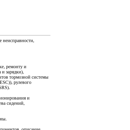
ые неисправности,
е, ремонту и
 и зарядки),
ентов тормозной системы
ESС)), рулевого
SRS).
ионирования и
ева сидений,
ины.
мпонентов, описание