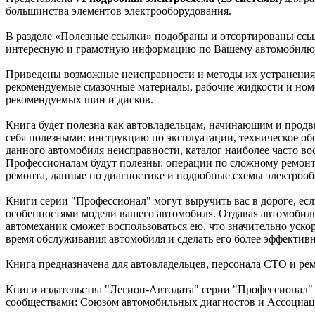
большинства элементов электрооборудования.
В разделе «Полезные ссылки» подобраны и отсортированы ссыл
интересную и грамотную информацию по Вашему автомобилю
Приведены возможные неисправности и методы их устранения,
рекомендуемые смазочные материалы, рабочие жидкости и номе
рекомендуемых шин и дисков.
Книга будет полезна как автовладельцам, начинающим и продв
себя полезными: инструкцию по эксплуатации, техническое об
данного автомобиля неисправности, каталог наиболее часто во
Профессионалам будут полезны: операции по сложному ремонту
ремонта, данные по диагностике и подробные схемы электрооб
Книги серии "Профессионал" могут выручить вас в дороге, есл
особенностями модели вашего автомобиля. Отдавая автомобиль 
автомеханик сможет воспользоваться ею, что значительно уско
время обслуживания автомобиля и сделать его более эффектив
Книга предназначена для автовладельцев, персонала СТО и ре
Книги издательства "Легион-Автодата" серии "Профессионал"
сообществами: Союзом автомобильных диагностов и Ассоциац