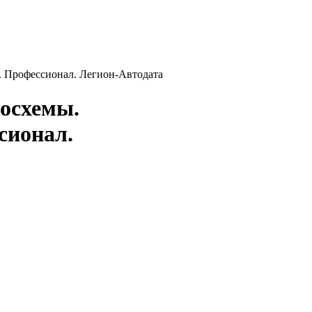
я. Профессионал. Легион-Aвтодата
росхемы.
сионал.