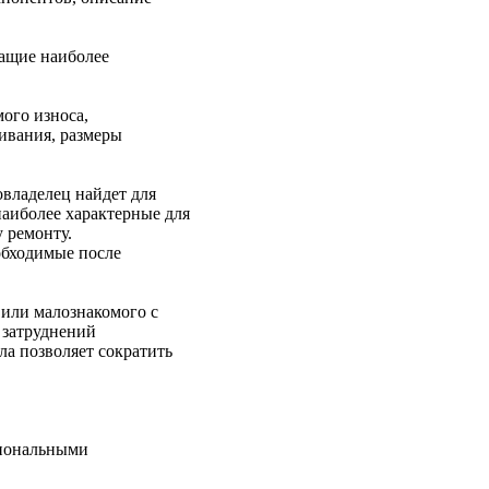
жащие наиболее
ого износа,
ивания, размеры
овладелец найдет для
аиболее характерные для
 ремонту.
обходимые после
 или малознакомого с
 затруднений
ла позволяет сократить
сиональными