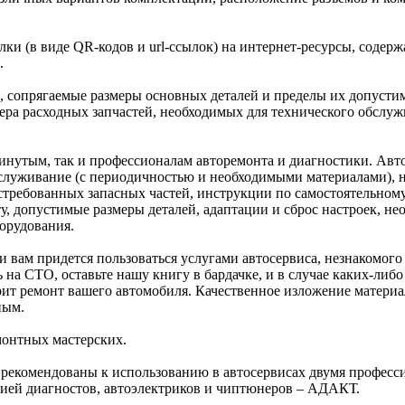
ки (в виде QR-кодов и url-ссылок) на интернет-ресурсы, содер
.
 сопрягаемые размеры основных деталей и пределы их допустим
ра расходных запчастей, необходимых для технического обслуж
инутым, так и профессионалам авторемонта и диагностики. Авт
служивание (с периодичностью и необходимыми материалами), н
стребованных запасных частей, инструкции по самостоятельному
, допустимые размеры деталей, адаптации и сброс настроек, не
орудования.
и вам придется пользоваться услугами автосервиса, незнакомого
на СТО, оставьте нашу книгу в бардачке, и в случае каких-либо
рит ремонт вашего автомобиля. Качественное изложение материа
ным.
монтных мастерских.
 рекомендованы к использованию в автосервисах двумя профес
ией диагностов, автоэлектриков и чиптюнеров – АДАКТ.