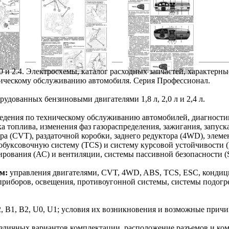
0 и 2.4. Электросхемы, каталог расходных запчастей, характерн
хническому обслуживанию автомобиля. Серия Профессионал.
рудованных бензиновыми двигателями 1,8 л, 2,0 л и 2,4 л.
ведения по техническому обслуживанию автомобилей, диагностик
а топлива, изменения фаз газораспределения, зажигания, запуска
а (CVT), раздаточной коробки, заднего редуктора (4WD), элем
буксовочную систему (TCS) и систему курсовой устойчивости (
ирования (АС) и вентиляции, системы пассивной безопасности (
м:
управления двигателями, CVT, 4WD, ABS, TCS, ESC, кондиц
приборов, освещения, противоугонной системы, системы подогр
С2, В1, B2, U0, U1; условия их возникновения и возможные прич
зличных вариантов комплектации, расположение разъемов и ко