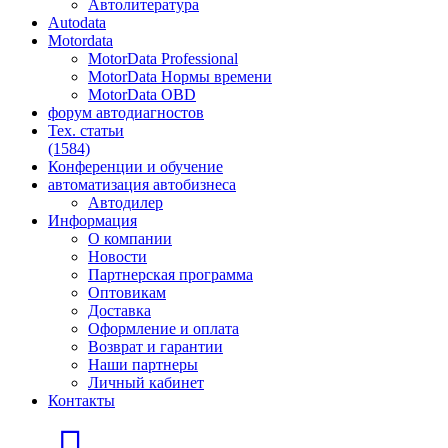
Автолитература
Autodata
Motordata
MotorData Professional
MotorData Нормы времени
MotorData OBD
форум
автодиагностов
Тех. статьи
(1584)
Конференции
и обучение
автоматизация
автобизнеса
Автодилер
Информация
О компании
Новости
Партнерская программа
Оптовикам
Доставка
Оформление и оплата
Возврат и гарантии
Наши партнеры
Личный кабинет
Контакты
Главная страница