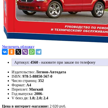
Увеличить обложку
Артикул:
4560
-
назовите при заказе по телефону
Издательство:
Легион-Aвтодата
ISBN:
978-5-88850-567-0
Число страниц:
352
Формат:
А4
Переплет:
Мягкий
Год выпуска:
2006-
V бенз дв:
1.8; 2.0; 2.4
Цена в интернет-магазине:
2 020 руб.