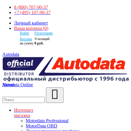
8 (800) 707-90-37
+7 (495) 107-90-37
Личный кабинет
Ваша корзина
(
0
)
Войти
Регистрация
Корзина
0
позиций
на сумму
0 руб.
Autodata
Autodata Online
Меню
Поиск
Интернет
магазин
Motordata Professional
MotorData OBD