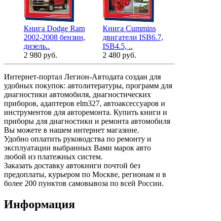
Книга Dodge Ram
Книга Cummins
Книга Dod
2002-2008 бензин,
двигатели ISB6.7,
2009-2012 
дизель..
ISB4.5, ..
дизель..
2 980 руб.
2 480 руб.
3 480 руб.
Интернет-портал Легион-Автодата создан для
удобных покупок: автолитературы, программ для
диагностики автомобиля, диагностических
приборов, адаптеров elm327, автоаксессуаров и
инструментов для авторемонта. Купить книги и
приборы для диагностики и ремонта автомобиля
Вы можете в нашем интернет магазине.
Удобно оплатить руководства по ремонту и
эксплуатации выбранных Вами марок авто
любой из платежных систем.
Заказать доставку автокниги почтой без
предоплаты, курьером по Москве, регионам и в
более 200 пунктов самовывоза по всей России.
Информация