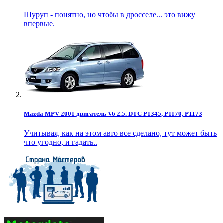
Шуруп - понятно, но чтобы в дросселе... это вижу
впервые.
Mazda MPV 2001 двигатель V6 2.5. DTC P1345, P1170, P1173
Учитывая, как на этом авто все сделано, тут может быть
что угодно, и гадать..