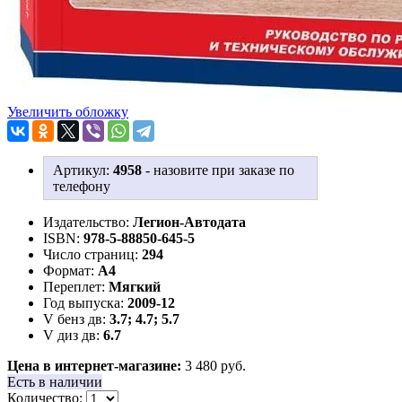
Увеличить обложку
Артикул:
4958
-
назовите при заказе по
телефону
Издательство:
Легион-Aвтодата
ISBN:
978-5-88850-645-5
Число страниц:
294
Формат:
А4
Переплет:
Мягкий
Год выпуска:
2009-12
V бенз дв:
3.7; 4.7; 5.7
V диз дв:
6.7
Цена в интернет-магазине:
3 480 руб.
Есть в наличии
Количество: