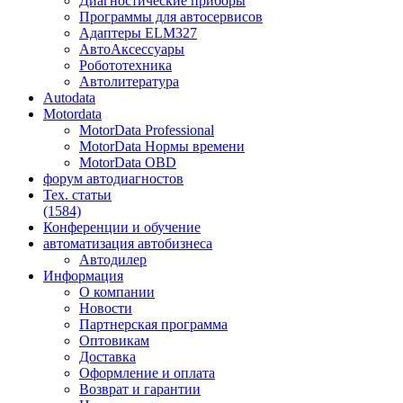
Диагностические приборы
Программы для автосервисов
Адаптеры ELM327
АвтоАксессуары
Робототехника
Автолитература
Autodata
Motordata
MotorData Professional
MotorData Нормы времени
MotorData OBD
форум
автодиагностов
Тех. статьи
(1584)
Конференции
и обучение
автоматизация
автобизнеса
Автодилер
Информация
О компании
Новости
Партнерская программа
Оптовикам
Доставка
Оформление и оплата
Возврат и гарантии