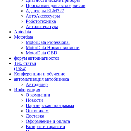
Диагностические приборы
Программы для автосервисов
Адаптеры ELM327
АвтоАксессуары
Робототехника
Автолитература
Autodata
Motordata
MotorData Professional
MotorData Нормы времени
MotorData OBD
форум
автодиагностов
Тех. статьи
(1584)
Конференции
и обучение
автоматизация
автобизнеса
Автодилер
Информация
О компании
Новости
Партнерская программа
Оптовикам
Доставка
Оформление и оплата
Возврат и гарантии