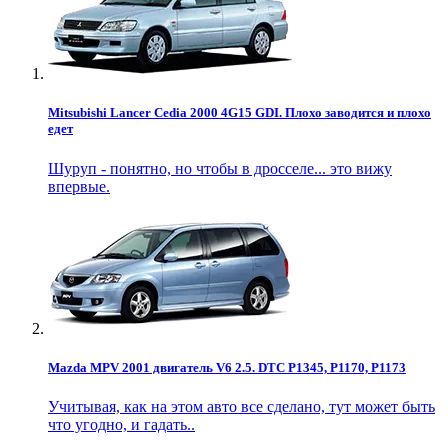
Mitsubishi Lancer Cedia 2000 4G15 GDI. Плохо заводится и плохо
едет
Шуруп - понятно, но чтобы в дросселе... это вижу
впервые.
Mazda MPV 2001 двигатель V6 2.5. DTC P1345, P1170, P1173
Учитывая, как на этом авто все сделано, тут может быть
что угодно, и гадать..