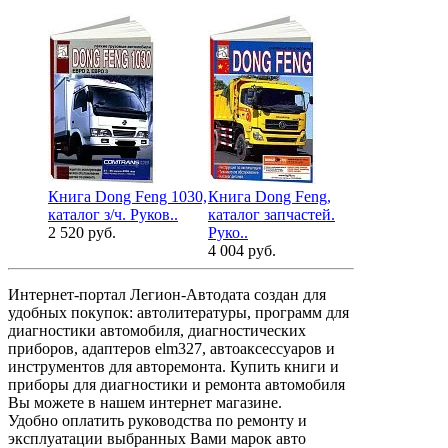
Книга Dong Feng 1030,
Книга Dong Feng,
Книга Cum
каталог з/ч. Руков..
каталог запчастей.
двигатели 4
2 520 руб.
Руко..
их ..
4 004 руб.
1 980 руб.
Интернет-портал Легион-Автодата создан для
удобных покупок: автолитературы, программ для
диагностики автомобиля, диагностических
приборов, адаптеров elm327, автоаксессуаров и
инструментов для авторемонта. Купить книги и
приборы для диагностики и ремонта автомобиля
Вы можете в нашем интернет магазине.
Удобно оплатить руководства по ремонту и
эксплуатации выбранных Вами марок авто