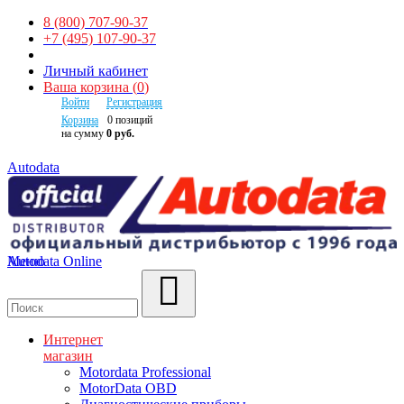
8 (800) 707-90-37
+7 (495) 107-90-37
Личный кабинет
Ваша корзина
(
0
)
Войти
Регистрация
Корзина
0
позиций
на сумму
0 руб.
Autodata
Autodata Online
Меню
Поиск
Интернет
магазин
Motordata Professional
MotorData OBD