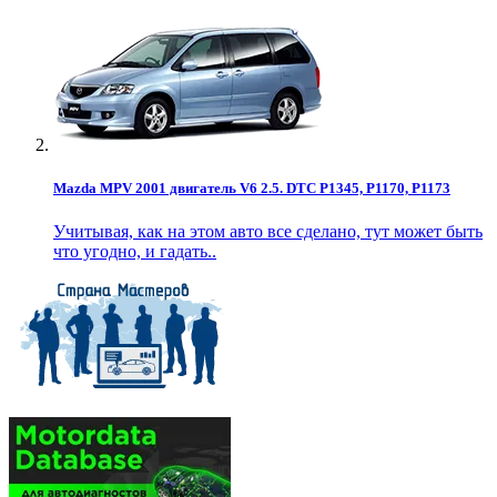
Mazda MPV 2001 двигатель V6 2.5. DTC P1345, P1170, P1173
Учитывая, как на этом авто все сделано, тут может быть
что угодно, и гадать..