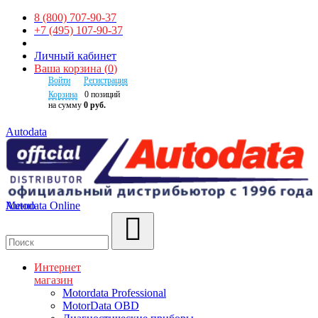
8 (800) 707-90-37
+7 (495) 107-90-37
Личный кабинет
Ваша корзина
(
0
)
Войти
Регистрация
Корзина
0
позиций
на сумму
0 руб.
Autodata
Autodata Online
Меню
Поиск
Интернет
магазин
Motordata Professional
MotorData OBD