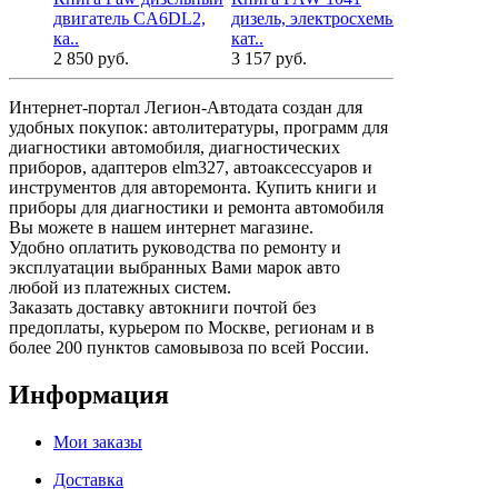
двигатель CA6DL2,
дизель, электросхемы,
устанавлива
ка..
кат..
2 480 руб.
2 850 руб.
3 157 руб.
Интернет-портал Легион-Автодата создан для
удобных покупок: автолитературы, программ для
диагностики автомобиля, диагностических
приборов, адаптеров elm327, автоаксессуаров и
инструментов для авторемонта. Купить книги и
приборы для диагностики и ремонта автомобиля
Вы можете в нашем интернет магазине.
Удобно оплатить руководства по ремонту и
эксплуатации выбранных Вами марок авто
любой из платежных систем.
Заказать доставку автокниги почтой без
предоплаты, курьером по Москве, регионам и в
более 200 пунктов самовывоза по всей России.
Информация
Мои заказы
Доставка