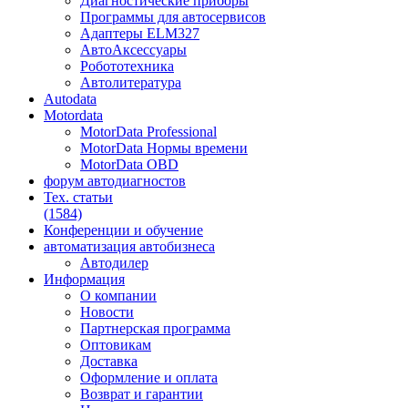
Диагностические приборы
Программы для автосервисов
Адаптеры ELM327
АвтоАксессуары
Робототехника
Автолитература
Autodata
Motordata
MotorData Professional
MotorData Нормы времени
MotorData OBD
форум
автодиагностов
Тех. статьи
(1584)
Конференции
и обучение
автоматизация
автобизнеса
Автодилер
Информация
О компании
Новости
Партнерская программа
Оптовикам
Доставка
Оформление и оплата
Возврат и гарантии