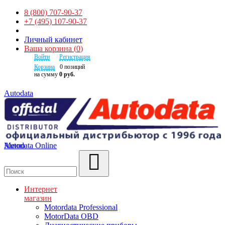
8 (800) 707-90-37
+7 (495) 107-90-37
Личный кабинет
Ваша корзина
(
0
)
Войти
Регистрация
Корзина
0
позиций
на сумму
0 руб.
Autodata
Autodata Online
Меню
Поиск
Интернет
магазин
Motordata Professional
MotorData OBD