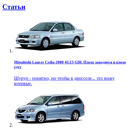
Статьи
Mitsubishi Lancer Cedia 2000 4G15 GDI. Плохо заводится и плохо
едет
Шуруп - понятно, но чтобы в дросселе... это вижу
впервые.