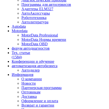
Диагностические приборы
Программы для автосервисов
Адаптеры ELM327
АвтоАксессуары
Робототехника
Автолитература
Autodata
Motordata
MotorData Professional
MotorData Нормы времени
MotorData OBD
форум
автодиагностов
Тех. статьи
(1584)
Конференции
и обучение
автоматизация
автобизнеса
Автодилер
Информация
О компании
Новости
Партнерская программа
Оптовикам
Доставка
Оформление и оплата
Возврат и гарантии