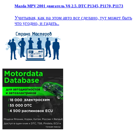
Mazda MPV 2001 двигатель V6 2.5. DTC P1345, P1170, P1173
Учитывая, как на этом авто все сделано, тут может быть
что угодно, и гадать..