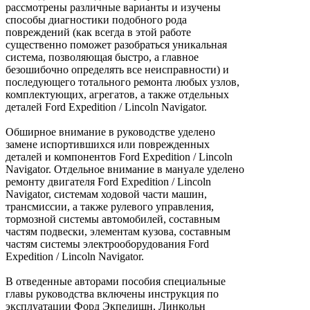
рассмотрены различные варианты и изучены
способы диагностики подобного рода
повреждений (как всегда в этой работе
существенно поможет разобраться уникальная
система, позволяющая быстро, а главное
безошибочно определять все неисправности) и
последующего тотального ремонта любых узлов,
комплектующих, агрегатов, а также отдельных
деталей Ford Expedition / Lincoln Navigator.
Обширное внимание в руководстве уделено
замене испортившихся или поврежденных
деталей и компонентов Ford Expedition / Lincoln
Navigator. Отдельное внимание в мануале уделено
ремонту двигателя Ford Expedition / Lincoln
Navigator, системам ходовой части машин,
трансмиссии, а также рулевого управления,
тормозной системы автомобилей, составным
частям подвески, элементам кузова, составным
частям системы электрооборудования Ford
Expedition / Lincoln Navigator.
В отведенные авторами пособия специальные
главы руководства включены инструкция по
эксплуатации Форд Экпедишн, Линкольн