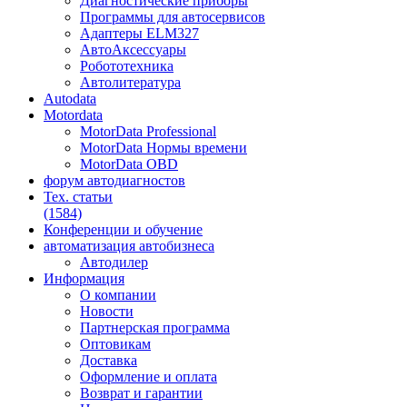
Диагностические приборы
Программы для автосервисов
Адаптеры ELM327
АвтоАксессуары
Робототехника
Автолитература
Autodata
Motordata
MotorData Professional
MotorData Нормы времени
MotorData OBD
форум
автодиагностов
Тех. статьи
(1584)
Конференции
и обучение
автоматизация
автобизнеса
Автодилер
Информация
О компании
Новости
Партнерская программа
Оптовикам
Доставка
Оформление и оплата
Возврат и гарантии