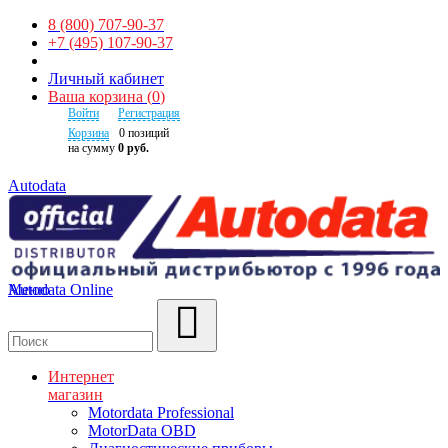
8 (800) 707-90-37
+7 (495) 107-90-37
Личный кабинет
Ваша корзина
(
0
)
Войти
Регистрация
Корзина
0
позиций
на сумму
0 руб.
Autodata
Autodata Online
Меню
Поиск
Интернет
магазин
Motordata Professional
MotorData OBD