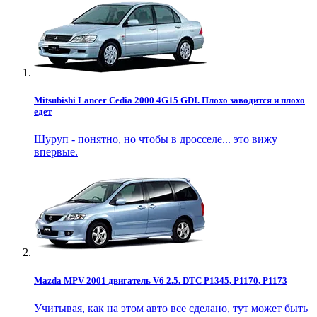
Mitsubishi Lancer Cedia 2000 4G15 GDI. Плохо заводится и плохо
едет
Шуруп - понятно, но чтобы в дросселе... это вижу
впервые.
Mazda MPV 2001 двигатель V6 2.5. DTC P1345, P1170, P1173
Учитывая, как на этом авто все сделано, тут может быть