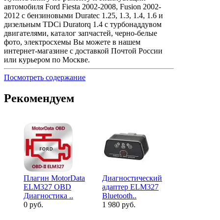
автомобиля Ford Fiesta 2002-2008, Fusion 2002-
2012 с бензиновыми Duratec 1.25, 1.3, 1.4, 1.6 и
дизельным TDCi Duratorq 1.4 с турбонаддувом
двигателями, каталог запчастей, черно-белые
фото, электросхемы Вы можете в нашем
интернет-магазине с доставкой Почтой России
или курьером по Москве.
Посмотреть содержание
Рекомендуем
Диагности
Плагин MotorData
Диагностический
адаптер EL
ELM327 OBD
адаптер ELM327
Bl..
Диагностика ..
Bluetooth..
2 640 руб.
0 руб.
1 980 руб.