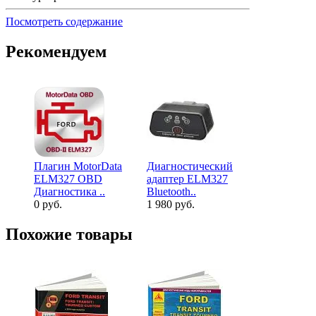
Посмотреть содержание
Рекомендуем
Диагности
Плагин MotorData
Диагностический
адаптер EL
ELM327 OBD
адаптер ELM327
Bl..
Диагностика ..
Bluetooth..
2 640 руб.
0 руб.
1 980 руб.
Похожие товары