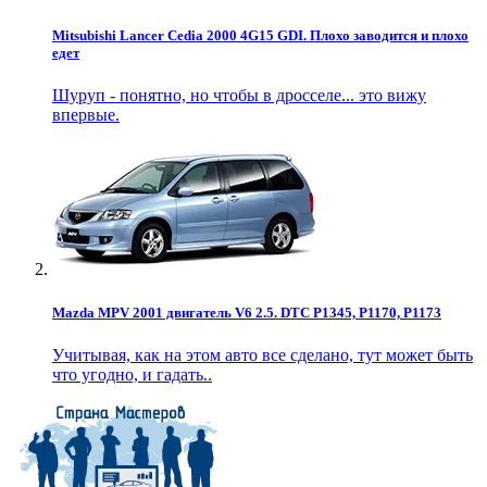
Mitsubishi Lancer Cedia 2000 4G15 GDI. Плохо заводится и плохо
едет
Шуруп - понятно, но чтобы в дросселе... это вижу
впервые.
Mazda MPV 2001 двигатель V6 2.5. DTC P1345, P1170, P1173
Учитывая, как на этом авто все сделано, тут может быть
что угодно, и гадать..