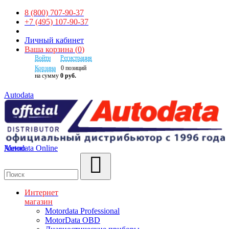
8 (800) 707-90-37
+7 (495) 107-90-37
Личный кабинет
Ваша корзина
(
0
)
Войти
Регистрация
Корзина
0
позиций
на сумму
0 руб.
Autodata
Autodata Online
Меню
Поиск
Интернет
магазин
Motordata Professional
MotorData OBD