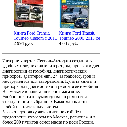
Книга Ford Transit,
Книга Ford Transit,
Книга Ford 
Tourneo Custom с 201..
Tourneo 2006-2013 бе..
Transit Conn
2 994 руб.
4 035 руб.
2 016 руб.
Интернет-портал Легион-Автодата создан для
удобных покупок: автолитературы, программ для
диагностики автомобиля, диагностических
приборов, адаптеров elm327, автоаксессуаров и
инструментов для авторемонта. Купить книги и
приборы для диагностики и ремонта автомобиля
Вы можете в нашем интернет магазине.
Удобно оплатить руководства по ремонту и
эксплуатации выбранных Вами марок авто
любой из платежных систем.
Заказать доставку автокниги почтой без
предоплаты, курьером по Москве, регионам и в
более 200 пунктов самовывоза по всей России.