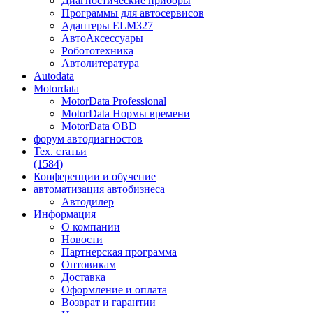
Диагностические приборы
Программы для автосервисов
Адаптеры ELM327
АвтоАксессуары
Робототехника
Автолитература
Autodata
Motordata
MotorData Professional
MotorData Нормы времени
MotorData OBD
форум
автодиагностов
Тех. статьи
(1584)
Конференции
и обучение
автоматизация
автобизнеса
Автодилер
Информация
О компании
Новости
Партнерская программа
Оптовикам
Доставка
Оформление и оплата
Возврат и гарантии