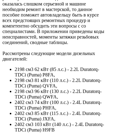
оказалась слишком серьезной и машине
необходим ремонт в мастерской, то данное
пособие поможет автовладельцу быть в курсе
всех предстоящих ремонтных процедур и
компетентно обсудить эти вопросы с со
специалистами. В приложении приведены коды
неисправностей, моменты затяжки резьбовых
соединений, сводные таблицы.
Рассмотрены следующие модели дизельных
двигателей:
2198 см3 62 кВт (85 л.с.) - 2.2L Duratorq-
TDCi (Puma) P8FA,
2198 см3 81 кВт (110 л.с.) - 2.2L Duratorq-
TDCi (Puma) QVFA,
2198 см3 96 кВт (130 л.с.) - 2.2L Duratorq-
TDCi (Puma) QWFA,
2402 см3 74 кВт (100 л.с.) - 2.4L Duratorq-
TDCi (Puma) PHFA,
2402 см3 85 кВт (115 л.с.) - 2.4L Duratorq-
TDCi (Puma) JXFA,
2402 см3 103 кВт (140 л.с.) - 2.4L Duratorq-
TDCi (Puma) H9FB