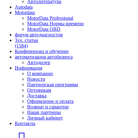
Автолитература
Autodata
Motordata
MotorData Professional
MotorData Нормы времени
MotorData OBD
форум
автодиагностов
Тех. статьи
(1584)
Конференции
и обучение
автоматизация
автобизнеса
Автодилер
Информация
О компании
Новости
Партнерская программа
Оптовикам
Доставка
Оформление и оплата
Возврат и гарантии
Наши партнеры
Личный кабинет
Контакты
Главная страница