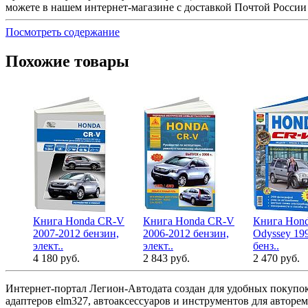
можете в нашем интернет-магазине с доставкой Почтой России
Посмотреть содержание
Похожие товары
Книга Honda CR-V
Книга Honda CR-V
Книга Hond
2007-2012 бензин,
2006-2012 бензин,
Odyssey 19
элект..
элект..
бенз..
4 180 руб.
2 843 руб.
2 470 руб.
Интернет-портал Легион-Автодата создан для удобных покупок
адаптеров elm327, автоаксессуаров и инструментов для авторе