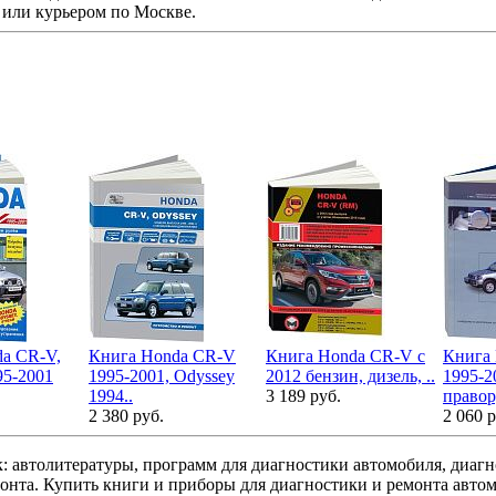
 или курьером по Москве.
a CR-V,
Книга Honda CR-V
Книга Honda CR-V с
Книга
95-2001
1995-2001, Odyssey
2012 бензин, дизель, ..
1995-2
1994..
3 189 руб.
правор
2 380 руб.
2 060 р
: автолитературы, программ для диагностики автомобиля, диаг
монта. Купить книги и приборы для диагностики и ремонта авто