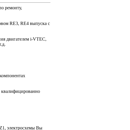
о ремонту,
овом RE3, RE4 выпуска с
ния двигателем i-VTEC,
.д.
 компонентах
т квалифицированно
Z1, электросхемы Вы