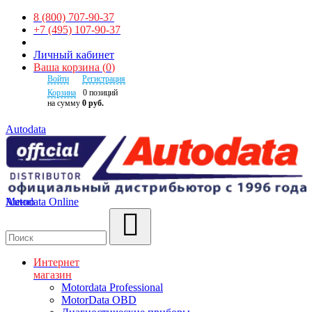
8 (800) 707-90-37
+7 (495) 107-90-37
Личный кабинет
Ваша корзина
(
0
)
Войти
Регистрация
Корзина
0
позиций
на сумму
0 руб.
Autodata
Autodata Online
Меню
Поиск
Интернет
магазин
Motordata Professional
MotorData OBD