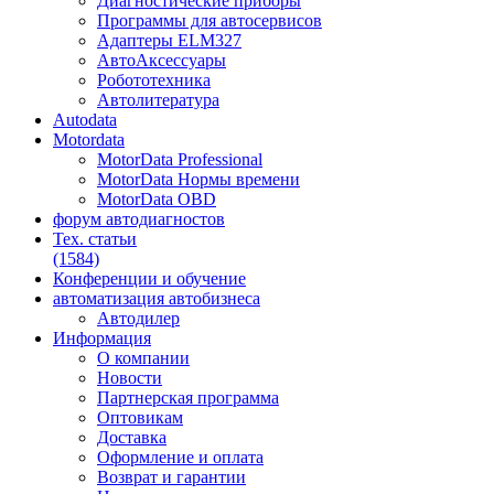
Диагностические приборы
Программы для автосервисов
Адаптеры ELM327
АвтоАксессуары
Робототехника
Автолитература
Autodata
Motordata
MotorData Professional
MotorData Нормы времени
MotorData OBD
форум
автодиагностов
Тех. статьи
(1584)
Конференции
и обучение
автоматизация
автобизнеса
Автодилер
Информация
О компании
Новости
Партнерская программа
Оптовикам
Доставка
Оформление и оплата
Возврат и гарантии