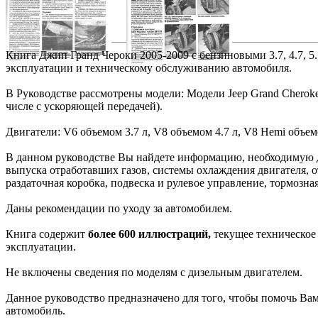
Книга Джип Гранд Чероки 2005-2009 с бензиновыми 3.7, 4.7, 5.
эксплуатации и техническому обслуживанию автомобиля.
В Руководстве рассмотрены модели: Модели Jeep Grand Cheroke
числе с ускоряющей передачей).
Двигатели: V6 объемом 3.7 л, V8 объемом 4.7 л, V8 Hemi объемо
В данном руководстве Вы найдете информацию, необходимую для
выпуска отработавших газов, системы охлаждения двигателя, 
раздаточная коробка, подвеска и рулевое управление, тормозная
Даны рекомендации по уходу за автомобилем.
Книга содержит
более 600 иллюстраций,
текущее техническое 
эксплуатации.
Не включены сведения по моделям с дизельным двигателем.
Данное руководство предназначено для того, чтобы помочь Ва
автомобиль.