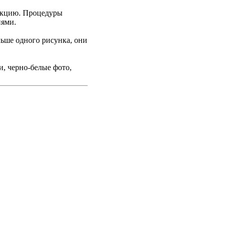
рукцию. Процедуры
иями.
льше одного рисунка, они
и, черно-белые фото,