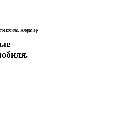
автомобиля. Алфамер
ные
мобиля.