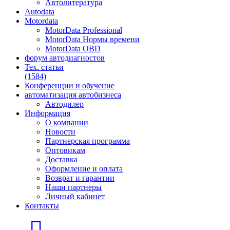
Автолитература
Autodata
Motordata
MotorData Professional
MotorData Нормы времени
MotorData OBD
форум
автодиагностов
Тех. статьи
(1584)
Конференции
и обучение
автоматизация
автобизнеса
Автодилер
Информация
О компании
Новости
Партнерская программа
Оптовикам
Доставка
Оформление и оплата
Возврат и гарантии
Наши партнеры
Личный кабинет
Контакты
Главная страница