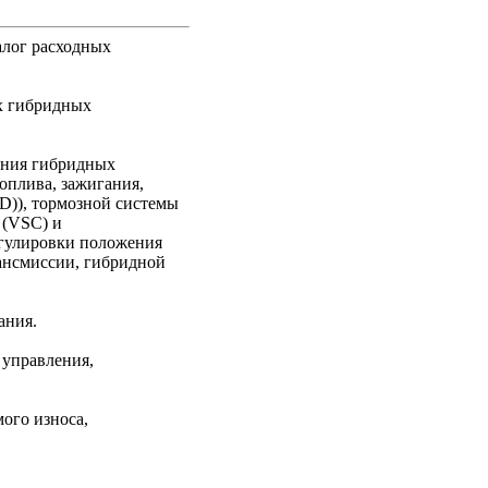
алог расходных
х гибридных
ания гибридных
топлива, зажигания,
D)), тормозной системы
 (VSC) и
егулировки положения
ансмиссии, гибридной
ания.
 управления,
ого износа,