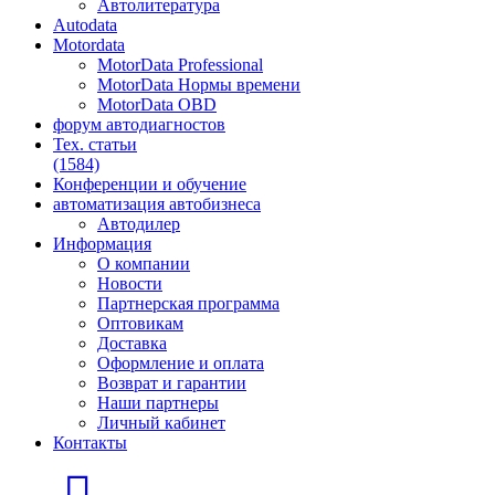
Автолитература
Autodata
Motordata
MotorData Professional
MotorData Нормы времени
MotorData OBD
форум
автодиагностов
Тех. статьи
(1584)
Конференции
и обучение
автоматизация
автобизнеса
Автодилер
Информация
О компании
Новости
Партнерская программа
Оптовикам
Доставка
Оформление и оплата
Возврат и гарантии
Наши партнеры
Личный кабинет
Контакты
Главная страница