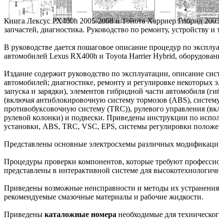
Книга Лексус РХ400h 2005-2008 и Тойота Харриер Гибрид 2005
запчастей, диагностика. Руководство по ремонту, устройству
В руководстве дается пошаговое описание процедур по экспл
автомобилей Lexus RX400h и Toyota Harrier Hybrid, оборудова
Издание содержит руководство по эксплуатации, описание си
автомобилей; диагностике, ремонту и регулировке некоторых эл
запуска и зарядки), элементов гибридной части автомобиля (
(включая антиблокировочную систему тормозов (ABS), систему
противобуксовочную систему (TRC)), рулевого управления (вк
рулевой колонки) и подвески. Приведены инструкции по испо
установки, ABS, TRC, VSC, EPS, системы регулировки положе
Представлены основные электросхемы различных модификаций
Процедуры проверки компонентов, которые требуют профессио
представлены в интерактивной системе для высокотехнологич
Приведены возможные неисправности и методы их устранения,
рекомендуемые смазочные материалы и рабочие жидкости.
Приведены
каталожные номера
необходимые для техническог