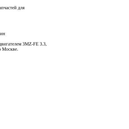
апчастей для
зин
двигателем 3MZ-FE 3.3,
о Москве.