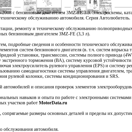
-2008 с бензиновым двигателем 3MZ-FE 3.3. Электросхемы, кат
 и техническому обслуживанию автомобиля. Серия Автолюбитель.
уатации, ремонту и техническому обслуживанию полноприводны
нных бензиновым двигателем 3MZ-FE (3,3 л).
стем, подробные сведения и особенности технического обслужив
ементов систем бензинового двигателя (в. т.ч. систем впрыска 
гибридной установки, трансмиссии, системы полного привода (4W
 экстренного торможения (ВА), систему курсовой устойчивости
лючая электроусилитель рулевого управления (EPS) и систему р
льзованию самодиагностики системы управления двигателем, тр
ния рулевой колонки, системы кондиционирования и SRS.
 автомобилей и описания проверок элементов электрооборудов
нальных навыков и опыта по работе с электронными системами
ных участков работ
MotorData.ru
 сопрягаемые размеры основных деталей и пределы их допустим
о обслуживания автомобиля.