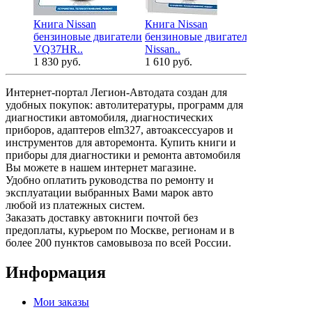
Книга Nissan
Книга Nissan
Книга Niss
бензиновые двигатели
бензиновые двигатели
дизельный 
VQ37HR..
Nissan..
V9Х, эл..
1 830 руб.
1 610 руб.
1 610 руб.
Интернет-портал Легион-Автодата создан для
удобных покупок: автолитературы, программ для
диагностики автомобиля, диагностических
приборов, адаптеров elm327, автоаксессуаров и
инструментов для авторемонта. Купить книги и
приборы для диагностики и ремонта автомобиля
Вы можете в нашем интернет магазине.
Удобно оплатить руководства по ремонту и
эксплуатации выбранных Вами марок авто
любой из платежных систем.
Заказать доставку автокниги почтой без
предоплаты, курьером по Москве, регионам и в
более 200 пунктов самовывоза по всей России.
Информация
Мои заказы