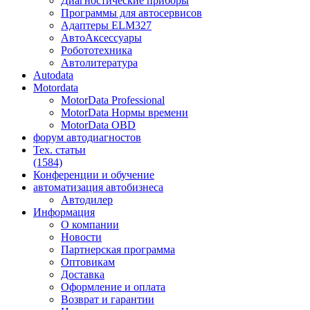
Диагностические приборы
Программы для автосервисов
Адаптеры ELM327
АвтоАксессуары
Робототехника
Автолитература
Autodata
Motordata
MotorData Professional
MotorData Нормы времени
MotorData OBD
форум
автодиагностов
Тех. статьи
(1584)
Конференции
и обучение
автоматизация
автобизнеса
Автодилер
Информация
О компании
Новости
Партнерская программа
Оптовикам
Доставка
Оформление и оплата
Возврат и гарантии