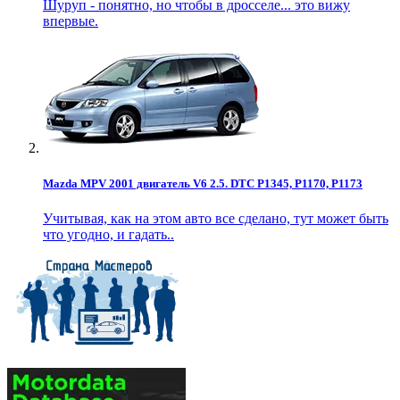
Шуруп - понятно, но чтобы в дросселе... это вижу
впервые.
Mazda MPV 2001 двигатель V6 2.5. DTC P1345, P1170, P1173
Учитывая, как на этом авто все сделано, тут может быть
что угодно, и гадать..