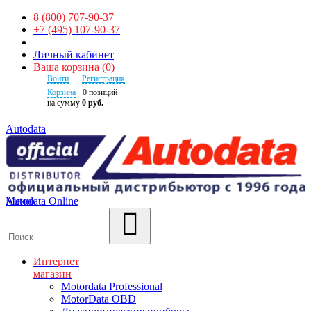
8 (800) 707-90-37
+7 (495) 107-90-37
Личный кабинет
Ваша корзина
(
0
)
Войти
Регистрация
Корзина
0
позиций
на сумму
0 руб.
Autodata
Autodata Online
Меню
Поиск
Интернет
магазин
Motordata Professional
MotorData OBD