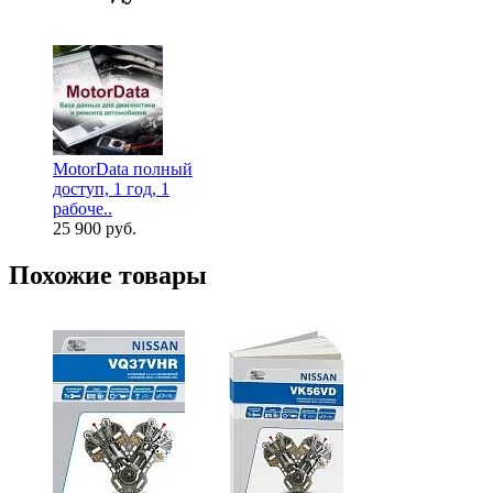
MotorData полный
доступ, 1 год, 1
рабоче..
25 900 руб.
Похожие товары