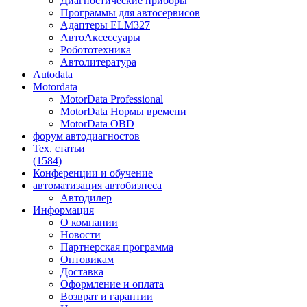
Диагностические приборы
Программы для автосервисов
Адаптеры ELM327
АвтоАксессуары
Робототехника
Автолитература
Autodata
Motordata
MotorData Professional
MotorData Нормы времени
MotorData OBD
форум
автодиагностов
Тех. статьи
(1584)
Конференции
и обучение
автоматизация
автобизнеса
Автодилер
Информация
О компании
Новости
Партнерская программа
Оптовикам
Доставка
Оформление и оплата
Возврат и гарантии