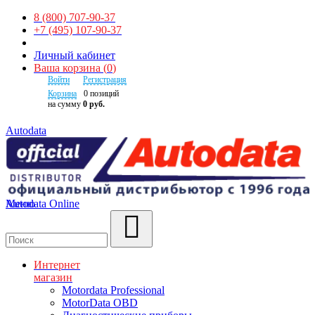
8 (800) 707-90-37
+7 (495) 107-90-37
Личный кабинет
Ваша корзина
(
0
)
Войти
Регистрация
Корзина
0
позиций
на сумму
0 руб.
Autodata
Autodata Online
Меню
Поиск
Интернет
магазин
Motordata Professional
MotorData OBD