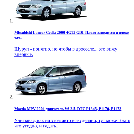
Mitsubishi Lancer Cedia 2000 4G15 GDI. Плохо заводится и плохо
едет
Шуруп - понятно, но чтобы в дросселе... это вижу
впервые.
Mazda MPV 2001 двигатель V6 2.5. DTC P1345, P1170, P1173
Учитывая, как на этом авто все сделано, тут может быть
что угодно, и гадать..