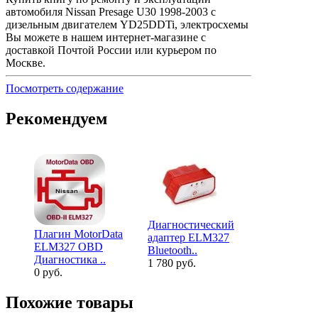
автомобиля Nissan Presage U30 1998-2003 с
дизельным двигателем YD25DDTi, электросхемы
Вы можете в нашем интернет-магазине с
доставкой Почтой России или курьером по
Москве.
Посмотреть содержание
Рекомендуем
Диагностический
Плагин MotorData
Диагности
адаптер ELM327
ELM327 OBD
адаптер E
Bluetooth..
Диагностика ..
Bluetooth..
1 780 руб.
0 руб.
2 380 руб.
Похожие товары