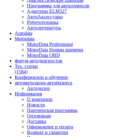
Диагностические приборы
Программы для автосервисов
Адаптеры ELM327
АвтоАксессуары
Робототехника
Автолитература
Autodata
Motordata
MotorData Professional
MotorData Нормы времени
MotorData OBD
форум
автодиагностов
Тех. статьи
(1584)
Конференции
и обучение
автоматизация
автобизнеса
Автодилер
Информация
О компании
Новости
Партнерская программа
Оптовикам
Доставка
Оформление и оплата
Возврат и гарантии