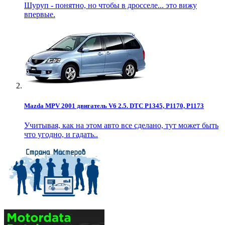
Шуруп - понятно, но чтобы в дросселе... это вижу
впервые.
Mazda MPV 2001 двигатель V6 2.5. DTC P1345, P1170, P1173
Учитывая, как на этом авто все сделано, тут может быть
что угодно, и гадать..