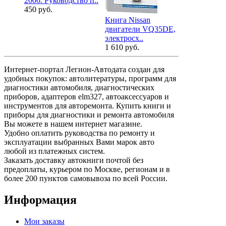
2006. Руководство п..
450 руб.
Книга Nissan
Книга Nissa
двигатели VQ35DE,
2003-2008 б
электросх..
1 630 руб.
1 610 руб.
Интернет-портал Легион-Автодата создан для
удобных покупок: автолитературы, программ для
диагностики автомобиля, диагностических
приборов, адаптеров elm327, автоаксессуаров и
инструментов для авторемонта. Купить книги и
приборы для диагностики и ремонта автомобиля
Вы можете в нашем интернет магазине.
Удобно оплатить руководства по ремонту и
эксплуатации выбранных Вами марок авто
любой из платежных систем.
Заказать доставку автокниги почтой без
предоплаты, курьером по Москве, регионам и в
более 200 пунктов самовывоза по всей России.
Информация
Мои заказы