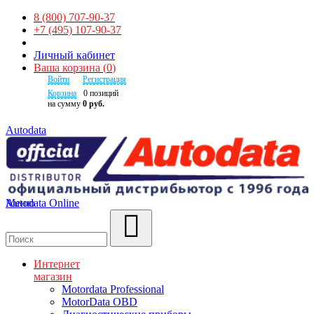
8 (800) 707-90-37
+7 (495) 107-90-37
Личный кабинет
Ваша корзина
(
0
)
Войти
Регистрация
Корзина
0
позиций
на сумму
0 руб.
Autodata
Autodata Online
Меню
Поиск
Интернет
магазин
Motordata Professional
MotorData OBD