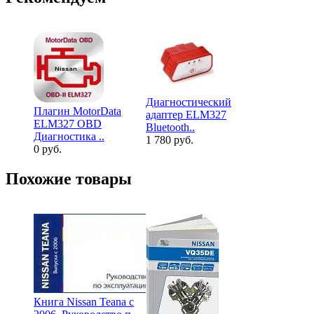
Диагностический
Плагин MotorData
Диагности
адаптер ELM327
ELM327 OBD
адаптер E
Bluetooth..
Диагностика ..
Bluetooth..
1 780 руб.
0 руб.
2 380 руб.
Похожие товары
Книга Nissan Teana с