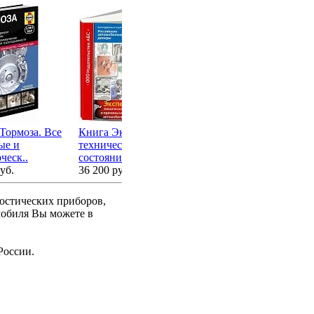
Тормоза. Все
Книга Экспертиза
Книга Диагностика
Ж
ые и
технического
двигателя. Коды
20
ческ..
состояния ..
неиспр..
ка
уб.
36 200 руб.
3 480 руб.
1 
ностических приборов,
мобиля Вы можете в
России.