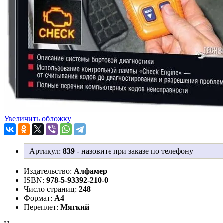
Увеличить обложку
Артикул:
839
-
назовите при заказе по телефону
Издательство:
Алфамер
ISBN:
978-5-93392-210-0
Число страниц:
248
Формат:
А4
Переплет:
Мягкий