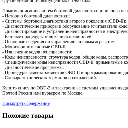
грузоподъемности, выпущенных с 1996 года.
Помимо описания систем бортовой диагностики и полного пер
- Историю бортовой диагностики;
- Системы бортовой диагностики второго поколения (OBD-II);
- Диагностические приборы и оборудование (считыватели кодов
- Диагностирование и устранение неисправностей в электричес
- Базовые процедуры поиска неисправностей;
- Основные сведения по управлению силовым агрегатом;
- Мониторинг в системе OBD-II;
- Извлечение кодов неисправности;
- Коды неисправности: структура кодов, общие коды, распрост
- Специфические коды неисправности OBD-II, применяемые компа
- Диагностические программы;
- Процедуры замены элементов OBD-II и программирование ди
- Словарь технических терминов и сокращений.
Купить книгу по OBD-2 и электронные системы управления дв
Почтой России или курьером по Москве.
Посмотреть содержание
Похожие товары