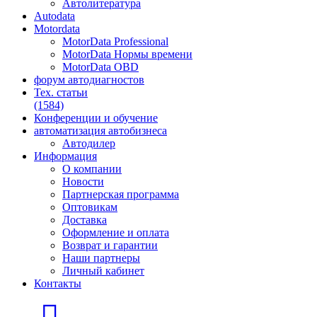
Автолитература
Autodata
Motordata
MotorData Professional
MotorData Нормы времени
MotorData OBD
форум
автодиагностов
Тех. статьи
(1584)
Конференции
и обучение
автоматизация
автобизнеса
Автодилер
Информация
О компании
Новости
Партнерская программа
Оптовикам
Доставка
Оформление и оплата
Возврат и гарантии
Наши партнеры
Личный кабинет
Контакты
Главная страница