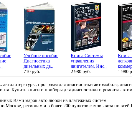
собие
Учебное пособие
Книга Системы
Книга 
ние
Диагностика
управления
легков
..
дизельных дв..
двигателем. Инс..
коммер
710 руб.
2 980 руб.
1 980 р
: автолитературы, программ для диагностики автомобиля, диаг
монта. Купить книги и приборы для диагностики и ремонта авто
ранных Вами марок авто любой из платежных систем.
по Москве, регионам и в более 200 пунктов самовывоза по всей 