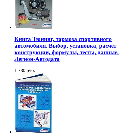
Книга Тюнинг, тормоза спортивного
автомобиля. Выбор, установка, расчет
конструкции, формулы, тесты, данные.
Легион-Aвтодата
1 780 руб.