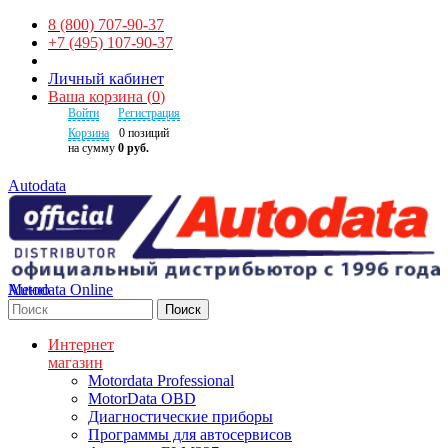
8 (800) 707-90-37
+7 (495) 107-90-37
Личный кабинет
Ваша корзина
(
0
)
Войти
Регистрация
Корзина
0
позиций
на сумму
0 руб.
Autodata
Autodata Online
Меню
Поиск
Интернет
магазин
Motordata Professional
MotorData OBD
Диагностические приборы
Программы для автосервисов