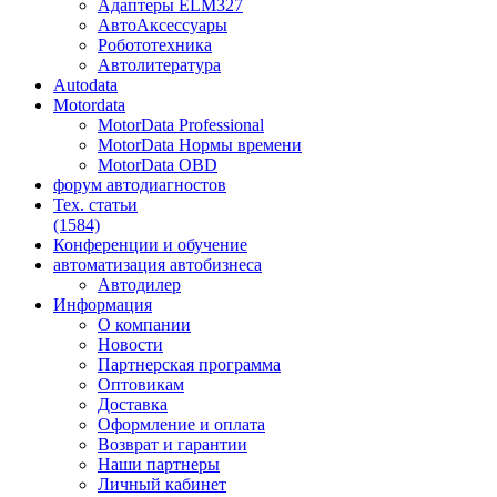
Адаптеры ELM327
АвтоАксессуары
Робототехника
Автолитература
Autodata
Motordata
MotorData Professional
MotorData Нормы времени
MotorData OBD
форум
автодиагностов
Тех. статьи
(1584)
Конференции
и обучение
автоматизация
автобизнеса
Автодилер
Информация
О компании
Новости
Партнерская программа
Оптовикам
Доставка
Оформление и оплата
Возврат и гарантии
Наши партнеры
Личный кабинет