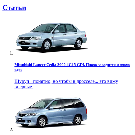
Статьи
Mitsubishi Lancer Cedia 2000 4G15 GDI. Плохо заводится и плохо
едет
Шуруп - понятно, но чтобы в дросселе... это вижу
впервые.