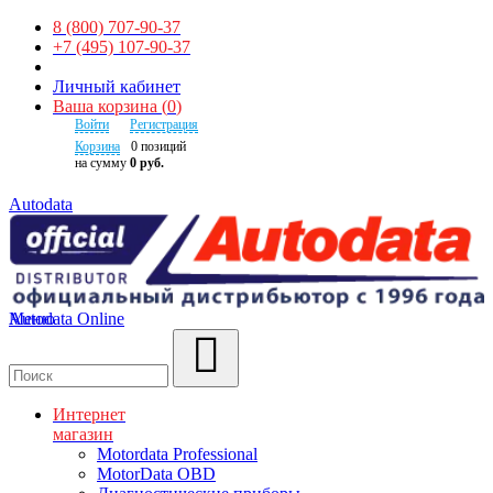
8 (800) 707-90-37
+7 (495) 107-90-37
Личный кабинет
Ваша корзина
(
0
)
Войти
Регистрация
Корзина
0
позиций
на сумму
0 руб.
Autodata
Autodata Online
Меню
Поиск
Интернет
магазин
Motordata Professional
MotorData OBD