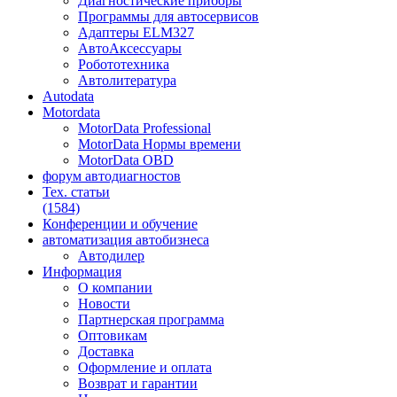
Диагностические приборы
Программы для автосервисов
Адаптеры ELM327
АвтоАксессуары
Робототехника
Автолитература
Autodata
Motordata
MotorData Professional
MotorData Нормы времени
MotorData OBD
форум
автодиагностов
Тех. статьи
(1584)
Конференции
и обучение
автоматизация
автобизнеса
Автодилер
Информация
О компании
Новости
Партнерская программа
Оптовикам
Доставка
Оформление и оплата
Возврат и гарантии