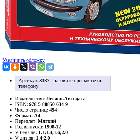
Увеличить обложку
Артикул:
3387
-
назовите при заказе по
телефону
Издательство:
Легион-Aвтодата
ISBN:
978-5-88850-634-9
Число страниц:
454
Формат:
А4
Переплет:
Мягкий
Год выпуска:
1998-12
V бенз дв:
1.1;1.4;1.6;2.0
V диз дв:
1.4;2.0