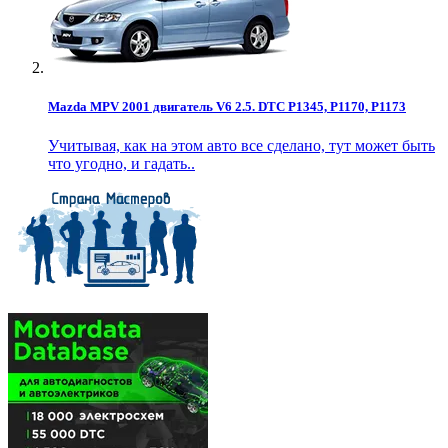
Mazda MPV 2001 двигатель V6 2.5. DTC P1345, P1170, P1173
Учитывая, как на этом авто все сделано, тут может быть
что угодно, и гадать..