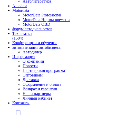
Автолитература
Autodata
Motordata
MotorData Professional
MotorData Нормы времени
MotorData OBD
форум
автодиагностов
Тех. статьи
(1584)
Конференции
и обучение
автоматизация
автобизнеса
Автодилер
Информация
О компании
Новости
Партнерская программа
Оптовикам
Доставка
Оформление и оплата
Возврат и гарантии
Наши партнеры
Личный кабинет
Контакты
Главная страница