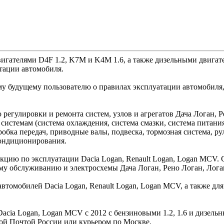
вигателями D4F 1.2, K7M и K4M 1.6, а также дизельными двига
атации автомобиля.
у будущему пользователю о правилах эксплуатации автомобиля,
регулировки и ремонта систем, узлов и агрегатов Дача Логан, 
системам (система охлаждения, система смазки, система питани
робка передач, приводные валы, подвеска, тормозная система, ру
кондиционирования.
кцию по эксплуатации Dacia Logan, Renault Logan, Logan MCV.
му обслуживанию и электросхемы Дача Логан, Рено Логан, Лог
автомобилей Dacia Logan, Renault Logan, Logan MCV, а также дл
acia Logan, Logan MCV c 2012 с бензиновыми 1.2, 1.6 и дизельн
ой Почтой России или курьером по Москве.