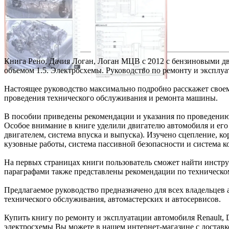
Книга Рено, Дачия Логан, Логан МЦВ c 2012 с бензиновыми д
объемом 1.5. Электросхемы. Руководство по ремонту и эксплу
Настоящее руководство максимально подробно расскажет своем
проведения технического обслуживания и ремонта машины.
В пособии приведены рекомендации и указания по проведению 
Особое внимание в книге уделили двигателю автомобиля и его 
двигателем, система впуска и выпуска). Изучено сцепление, ко
кузовные работы, система пассивной безопасности и система 
На первых страницах книги пользователь сможет найти инстру
параграфами также представлены рекомендации по техническо
Предлагаемое руководство предназначено для всех владельцев 
технического обслуживания, автомастерских и автосервисов.
Купить книгу по ремонту и эксплуатации автомобиля Renault, D
электросхемы Вы можете в нашем интернет-магазине с доставк