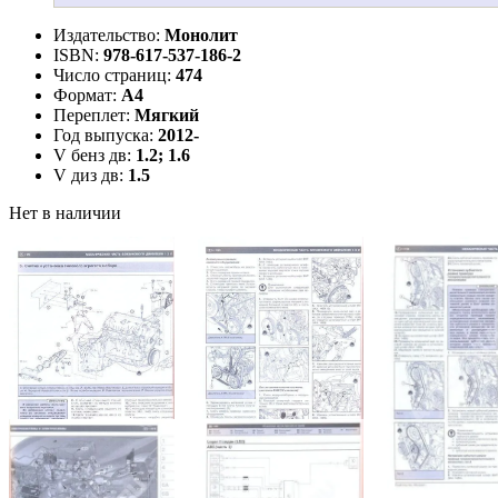
Издательство:
Монолит
ISBN:
978-617-537-186-2
Число страниц:
474
Формат:
А4
Переплет:
Мягкий
Год выпуска:
2012-
V бенз дв:
1.2; 1.6
V диз дв:
1.5
Нет в наличии