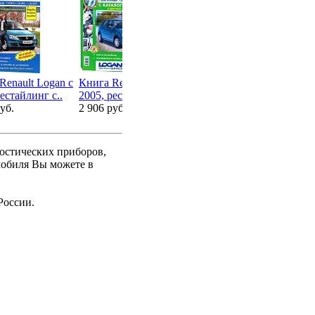
Renault Logan с
Книга Renault Logan c
Книга Renault Logan 2
Кн
естайлинг с..
2005, рестайлинг с..
с 2014 бензин, ч/б..
Lo
уб.
2 906 руб.
2 906 руб.
2 
ностических приборов,
мобиля Вы можете в
России.