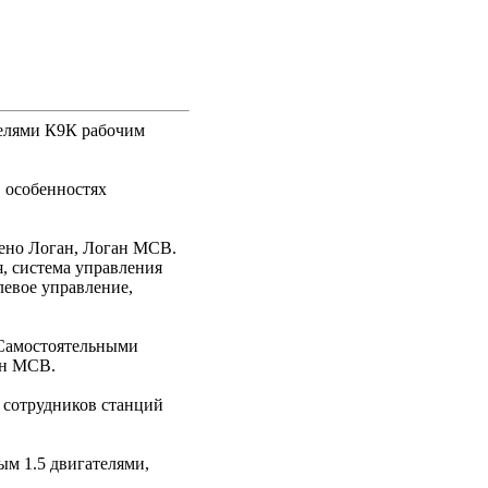
телями К9К рабочим
 особенностях
Рено Логан, Логан МСВ.
я, система управления
левое управление,
 Самостоятельными
ан МСВ.
я сотрудников станций
ым 1.5 двигателями,