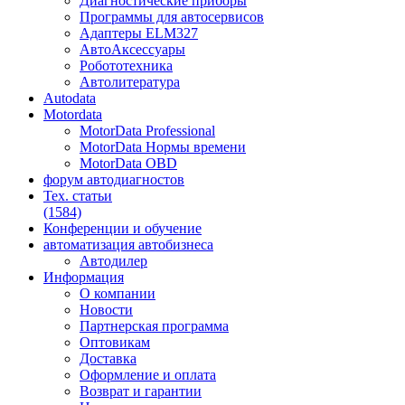
Диагностические приборы
Программы для автосервисов
Адаптеры ELM327
АвтоАксессуары
Робототехника
Автолитература
Autodata
Motordata
MotorData Professional
MotorData Нормы времени
MotorData OBD
форум
автодиагностов
Тех. статьи
(1584)
Конференции
и обучение
автоматизация
автобизнеса
Автодилер
Информация
О компании
Новости
Партнерская программа
Оптовикам
Доставка
Оформление и оплата
Возврат и гарантии