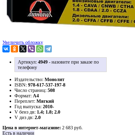
Увеличить обложку
Артикул:
4949
-
назовите при заказе по
телефону
Издательство:
Монолит
ISBN:
978-617-537-197-8
Число страниц:
508
Формат:
А4
Переплет:
Мягкий
Год выпуска:
2010-
V бенз дв:
1.4; 1.8; 2.0
V диз дв:
2.0
Цена в интернет-магазине:
2 683 руб.
Есть в наличии