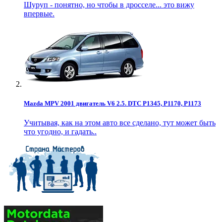
Шуруп - понятно, но чтобы в дросселе... это вижу
впервые.
Mazda MPV 2001 двигатель V6 2.5. DTC P1345, P1170, P1173
Учитывая, как на этом авто все сделано, тут может быть
что угодно, и гадать..