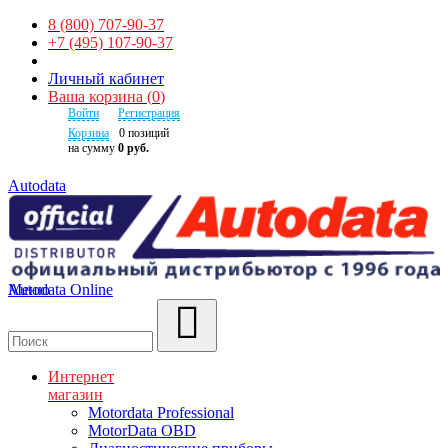
8 (800) 707-90-37
+7 (495) 107-90-37
Личный кабинет
Ваша корзина
(
0
)
Войти
Регистрация
Корзина
0
позиций
на сумму
0 руб.
Autodata
Autodata Online
Меню
Поиск
Интернет
магазин
Motordata Professional
MotorData OBD