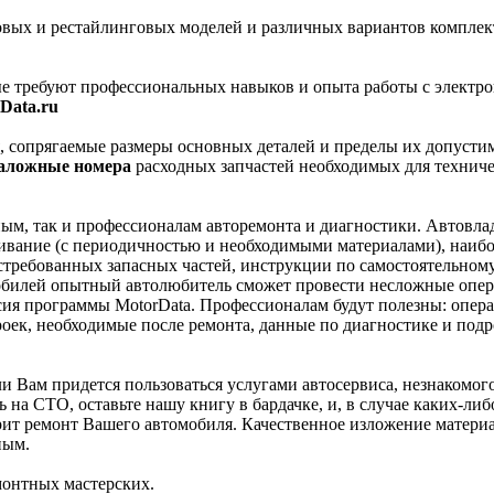
вых и рестайлинговых моделей и различных вариантов комплек
ые требуют профессиональных навыков и опыта работы с элект
Data.ru
 сопрягаемые размеры основных деталей и пределы их допустим
аложные номера
расходных запчастей необходимых для техниче
ым, так и профессионалам авторемонта и диагностики. Автовлад
ивание (с периодичностью и необходимыми материалами), наибо
стребованных запасных частей, инструкции по самостоятельному
обилей опытный автолюбитель сможет провести несложные опер
рсия программы MotorData. Профессионалам будут полезны: опер
троек, необходимые после ремонта, данные по диагностике и под
и Вам придется пользоваться услугами автосервиса, незнакомог
на СТО, оставьте нашу книгу в бардачке, и, в случае каких-либ
рит ремонт Вашего автомобиля. Качественное изложение материа
ным.
монтных мастерских.