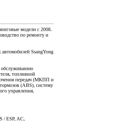
инговые модели c 2008.
ководство по ремонту и
х автомобилей SsangYong
му обслуживанию
ателя, топливной
ключения передач (МКПП и
тормозов (ABS), систему
ого управления,
 / ESP, AC,