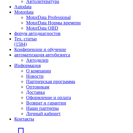
Автолитература
Autodata
Motordata
MotorData Professional
MotorData Нормы времени
MotorData OBD
форум
автодиагностов
Тех. статьи
(1584)
Конференции
и обучение
автоматизация
автобизнеса
Автодилер
Информация
О компании
Новости
Партнерская программа
Оптовикам
Доставка
Оформление и оплата
Возврат и гарантии
Наши партнеры
Личный кабинет
Контакты
Главная страница