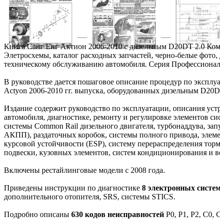
Книга Санг Енг Актион 2006-2010 с дизельным D20DT 2.0 Ком
Элетросхемы, каталог расходных запчастей, черно-белые фото,
техническому обслуживанию автомобиля. Серия Профессионал
В руководстве дается пошаговое описание процедур по экспл
Actyon 2006-2010 гг. выпуска, оборудованных дизельным D20DT
Издание содержит руководство по эксплуатации, описания ус
автомобиля, диагностике, ремонту и регулировке элементов сис
системы Common Rail дизельного двигателя, турбонаддува, за
АКПП), раздаточных коробок, системы полного привода, элем
курсовой устойчивости (ESP), систему перераспределения тор
подвески, кузовных элементов, систем кондиционирования и в
Включены рестайлинговые модели c 2008 года.
Приведены инструкции по диагностике
8 электронных систем
дополнительного отопителя, SRS, системы STICS.
Подробно описаны
630 кодов неисправностей
P0, P1, P2, С0,