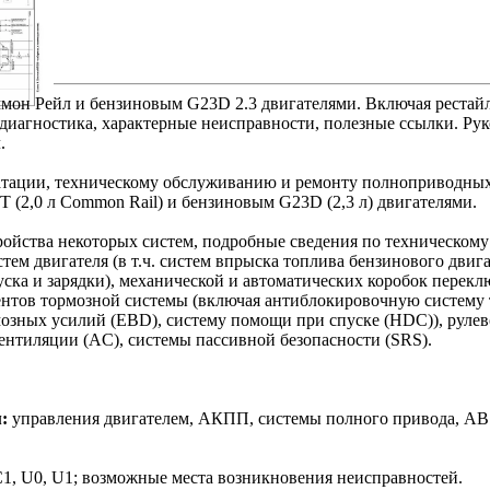
мон Рейл и бензиновым G23D 2.3 двигателями. Включая рестайл
 диагностика, характерные неисправности, полезные ссылки. Ру
.
уатации, техническому обслуживанию и ремонту полноприводны
 (2,0 л Common Rail) и бензиновым G23D (2,3 л) двигателями.
тройства некоторых систем, подробные сведения по техническо
тем двигателя (в т.ч. систем впрыска топлива бензинового двиг
пуска и зарядки), механической и автоматических коробок пере
ентов тормозной системы (включая антиблокировочную систему 
мозных усилий (EBD), систему помощи при спуске (HDC)), рулев
ентиляции (AC), системы пассивной безопасности (SRS).
:
управления двигателем, АКПП, системы полного привода, ABS
 C1, U0, U1; возможные места возникновения неисправностей.