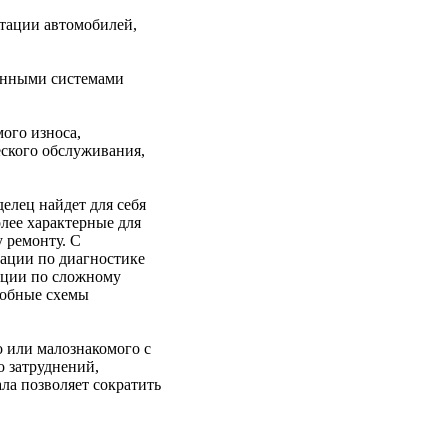
тации автомобилей,
ронными системами
ого износа,
ского обслуживания,
елец найдет для себя
лее характерные для
 ремонту. С
ации по диагностике
ации по сложному
робные схемы
о или малознакомого с
о затруднений,
ла позволяет сократить