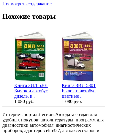
Посмотреть содержание
Похожие товары
Книга ЗИЛ 5301
Книга ЗИЛ 5301
Книга ЗИЛ 
Бычок и автобус
Бычок и автобус,
Бычок и их
дизель, к..
цветные ..
3 734 руб.
1 080 руб.
1 080 руб.
Интернет-портал Легион-Автодата создан для
удобных покупок: автолитературы, программ для
диагностики автомобиля, диагностических
приборов, адаптеров elm327, автоаксессуаров и