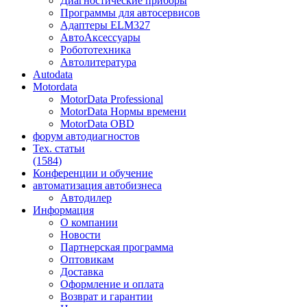
Диагностические приборы
Программы для автосервисов
Адаптеры ELM327
АвтоАксессуары
Робототехника
Автолитература
Autodata
Motordata
MotorData Professional
MotorData Нормы времени
MotorData OBD
форум
автодиагностов
Тех. статьи
(1584)
Конференции
и обучение
автоматизация
автобизнеса
Автодилер
Информация
О компании
Новости
Партнерская программа
Оптовикам
Доставка
Оформление и оплата
Возврат и гарантии