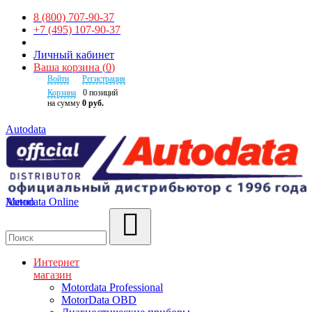
8 (800) 707-90-37
+7 (495) 107-90-37
Личный кабинет
Ваша корзина
(
0
)
Войти
Регистрация
Корзина
0
позиций
на сумму
0 руб.
Autodata
Autodata Online
Меню
Поиск
Интернет
магазин
Motordata Professional
MotorData OBD