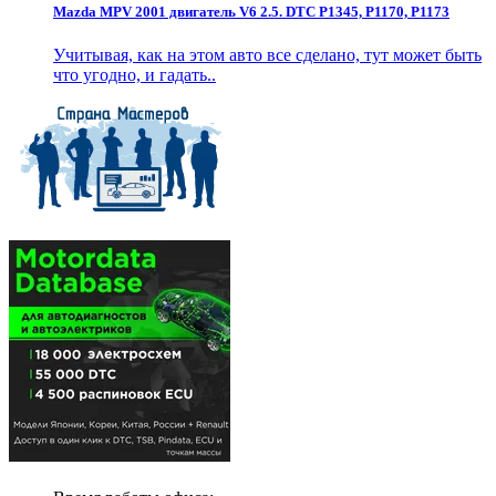
Mazda MPV 2001 двигатель V6 2.5. DTC P1345, P1170, P1173
Учитывая, как на этом авто все сделано, тут может быть
что угодно, и гадать..