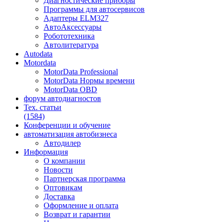
Диагностические приборы
Программы для автосервисов
Адаптеры ELM327
АвтоАксессуары
Робототехника
Автолитература
Autodata
Motordata
MotorData Professional
MotorData Нормы времени
MotorData OBD
форум
автодиагностов
Тех. статьи
(1584)
Конференции
и обучение
автоматизация
автобизнеса
Автодилер
Информация
О компании
Новости
Партнерская программа
Оптовикам
Доставка
Оформление и оплата
Возврат и гарантии