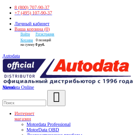
8 (800) 707-90-37
+7 (495) 107-90-37
Личный кабинет
Ваша корзина
(
0
)
Войти
Регистрация
Корзина
0
позиций
на сумму
0 руб.
Autodata
Autodata Online
Меню
Поиск
Интернет
магазин
Motordata Professional
MotorData OBD