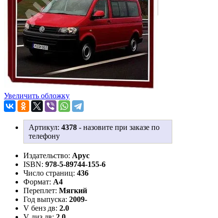
Увеличить обложку
Артикул:
4378
-
назовите при заказе по
телефону
Издательство:
Арус
ISBN:
978-5-89744-155-6
Число страниц:
436
Формат:
А4
Переплет:
Мягкий
Год выпуска:
2009-
V бенз дв:
2.0
V диз дв:
2.0