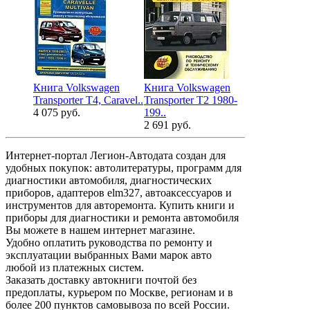
Книга Volkswagen
Книга Volkswagen
Книга Volk
Transporter T4, Caravel..
Transporter T2 1980-
Transporter
4 075 руб.
199..
200..
2 691 руб.
2 990 руб.
Интернет-портал Легион-Автодата создан для
удобных покупок: автолитературы, программ для
диагностики автомобиля, диагностических
приборов, адаптеров elm327, автоаксессуаров и
инструментов для авторемонта. Купить книги и
приборы для диагностики и ремонта автомобиля
Вы можете в нашем интернет магазине.
Удобно оплатить руководства по ремонту и
эксплуатации выбранных Вами марок авто
любой из платежных систем.
Заказать доставку автокниги почтой без
предоплаты, курьером по Москве, регионам и в
более 200 пунктов самовывоза по всей России.