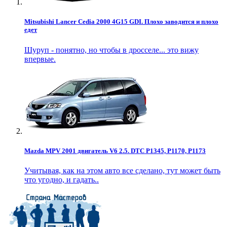
Mitsubishi Lancer Cedia 2000 4G15 GDI. Плохо заводится и плохо
едет
Шуруп - понятно, но чтобы в дросселе... это вижу
впервые.
Mazda MPV 2001 двигатель V6 2.5. DTC P1345, P1170, P1173
Учитывая, как на этом авто все сделано, тут может быть
что угодно, и гадать..