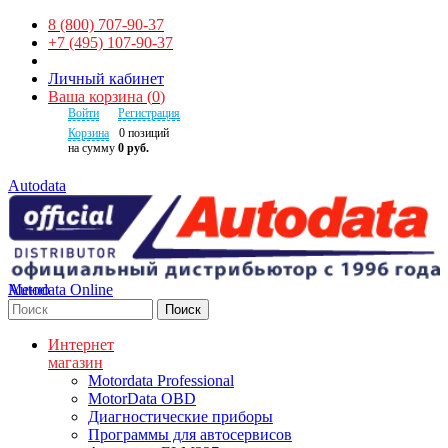
8 (800) 707-90-37
+7 (495) 107-90-37
Личный кабинет
Ваша корзина
(
0
)
Войти
Регистрация
Корзина
0
позиций
на сумму
0 руб.
Autodata
Autodata Online
Меню
Поиск
Интернет
магазин
Motordata Professional
MotorData OBD
Диагностические приборы
Программы для автосервисов