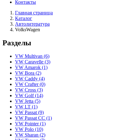
Контакты
Главная страница
Каталог
Автолитература
VolksWagen
Разделы
VW Multivan
(6)
VW Caravelle
(3)
VW Amarok
(1)
VW Bora
(2)
VW Caddy
(4)
VW Crafter
(0)
VW Cross
(3)
VW Golf
(14)
VW Jetta
(5)
VW LT
(1)
VW Passat
(9)
VW Passat CC
(1)
VW Pointer
(1)
VW Polo
(10)
VW Sharan
(2)