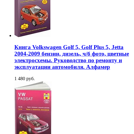
Книга Volkswagen Golf 5, Golf Plus 5, Jetta
2004-2009 бензин, дизель, ч/б фото, цветные
электросхемы. Руководство по ремонту и
эксплуатации автомобиля. Алфамер
1 480 руб.