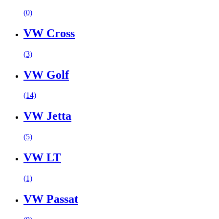
(0)
VW Cross
(3)
VW Golf
(14)
VW Jetta
(5)
VW LT
(1)
VW Passat