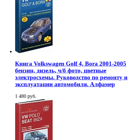
Книга Volkswagen Golf 4, Bora 2001-2005
бензин, дизель, ч/б фото, цветные
электросхемы. Руководство по ремонту и
эксплуатации автомобиля. Алфамер
1 480 руб.