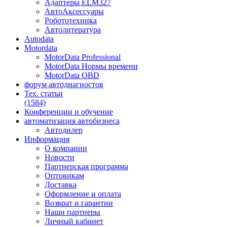
Адаптеры ELM327
АвтоАксессуары
Робототехника
Автолитература
Autodata
Motordata
MotorData Professional
MotorData Нормы времени
MotorData OBD
форум
автодиагностов
Тех. статьи
(1584)
Конференции
и обучение
автоматизация
автобизнеса
Автодилер
Информация
О компании
Новости
Партнерская программа
Оптовикам
Доставка
Оформление и оплата
Возврат и гарантии
Наши партнеры
Личный кабинет