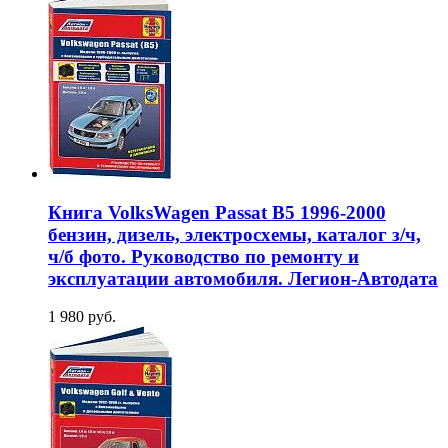
Книга VolksWagen Passat В5 1996-2000
бензин, дизель, электросхемы, каталог з/ч,
ч/б фото. Руководство по ремонту и
эксплуатации автомобиля. Легион-Автодата
1 980 руб.