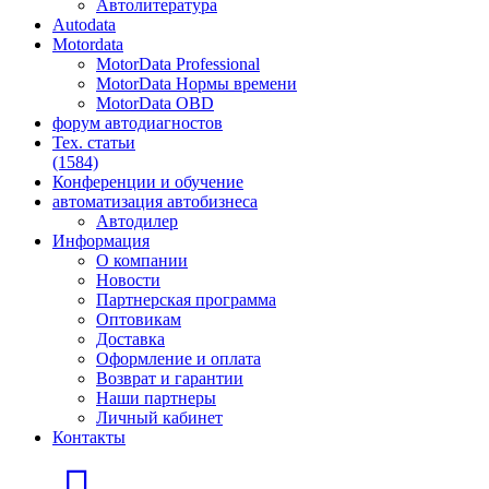
Автолитература
Autodata
Motordata
MotorData Professional
MotorData Нормы времени
MotorData OBD
форум
автодиагностов
Тех. статьи
(1584)
Конференции
и обучение
автоматизация
автобизнеса
Автодилер
Информация
О компании
Новости
Партнерская программа
Оптовикам
Доставка
Оформление и оплата
Возврат и гарантии
Наши партнеры
Личный кабинет
Контакты
Главная страница