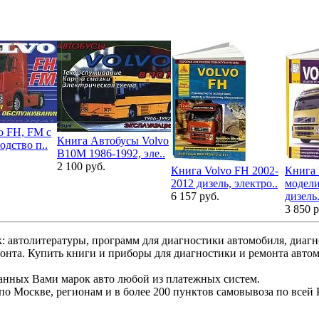
o FH, FM с
Книга Автобусы Volvo
одство п..
B10M 1986-1992, эле..
2 100 руб.
Книга Volvo FH 2002-
Книга 
2012 дизель, электро..
модели
6 157 руб.
дизель.
3 850 р
: автолитературы, программ для диагностики автомобиля, диаг
монта. Купить книги и приборы для диагностики и ремонта авто
ранных Вами марок авто любой из платежных систем.
по Москве, регионам и в более 200 пунктов самовывоза по всей 