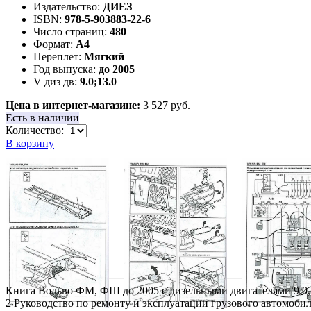
Издательство:
ДИЕЗ
ISBN:
978-5-903883-22-6
Число страниц:
480
Формат:
А4
Переплет:
Мягкий
Год выпуска:
до 2005
V диз дв:
9.0;13.0
Цена в интернет-магазине:
3 527 руб.
Есть в наличии
Количество:
В корзину
Книга Вольво ФМ, ФШ до 2005 с дизельными двигателями 9.0, 
2 Руководство по ремонту и эксплуатации грузового автомобил