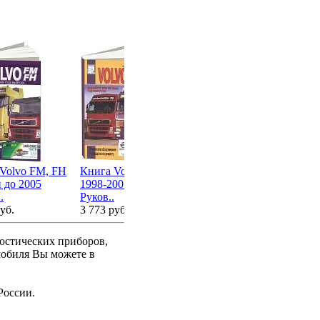
Книга Volvo F16, TF16
с 1988 дизель. Рук..
Volvo FM, FH
Книга Volvo FH12
2 334 руб.
Кн
 до 2005
1998-2005 дизель.
20
.
Руков..
5 
уб.
3 773 руб.
ностических приборов,
мобиля Вы можете в
России.