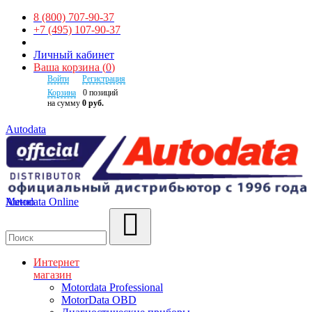
8 (800) 707-90-37
+7 (495) 107-90-37
Личный кабинет
Ваша корзина
(
0
)
Войти
Регистрация
Корзина
0
позиций
на сумму
0 руб.
Autodata
Autodata Online
Меню
Поиск
Интернет
магазин
Motordata Professional
MotorData OBD