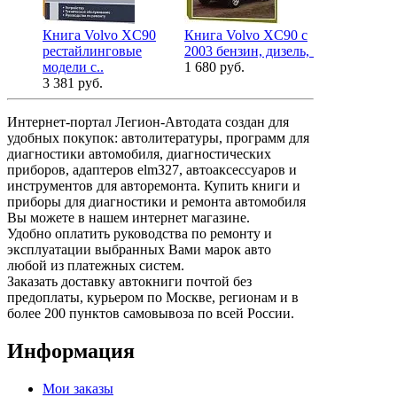
Книга Volvo ХC90
Книга Volvo ХC90 с
Книга Volv
рестайлинговые
2003 бензин, дизель, ..
2002-2009,
модели с..
1 680 руб.
с..
3 381 руб.
4 192 руб.
Интернет-портал Легион-Автодата создан для
удобных покупок: автолитературы, программ для
диагностики автомобиля, диагностических
приборов, адаптеров elm327, автоаксессуаров и
инструментов для авторемонта. Купить книги и
приборы для диагностики и ремонта автомобиля
Вы можете в нашем интернет магазине.
Удобно оплатить руководства по ремонту и
эксплуатации выбранных Вами марок авто
любой из платежных систем.
Заказать доставку автокниги почтой без
предоплаты, курьером по Москве, регионам и в
более 200 пунктов самовывоза по всей России.
Информация
Мои заказы