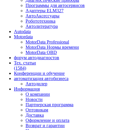
Диагностические приборы
Программы для автосервисов
Адаптеры ELM327
АвтоАксессуары
Робототехника
Автолитература
Autodata
Motordata
MotorData Professional
MotorData Нормы времени
MotorData OBD
форум
автодиагностов
Тех. статьи
(1584)
Конференции
и обучение
автоматизация
автобизнеса
Автодилер
Информация
О компании
Новости
Партнерская программа
Оптовикам
Доставка
Оформление и оплата
Возврат и гарантии