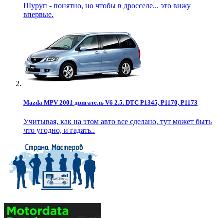
Шуруп - понятно, но чтобы в дросселе... это вижу
впервые.
Mazda MPV 2001 двигатель V6 2.5. DTC P1345, P1170, P1173
Учитывая, как на этом авто все сделано, тут может быть
что угодно, и гадать..