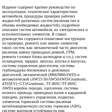
Издание содержит краткое руководство по
эксплуатации, технические характеристики
автомобиля, процедуры проверки рабочих
жидкостей различных систем (включая тип и
объемы необходимых жидкостей), подробное
описание систем автомобиля, их электрических и
исполнительных элементов. В главах
руководства содержатся пошаговые инструкции
по проверке, ремонту или замене элементов
таких систем, как: механической части двигателя
(включая замену приводных ремней, ГРМ,
ремонта головки блока цилиндров и т.п.), систем
охлаждения, зарядки, запуска, впуска и выпуска,
системы управления двигателем, системы
турбонаддува бензиновых и дизельных
двигателей, механической (M66/M66AWD) и
автоматической (AW55-50/AW50AWD/Geartronic,
4T65EV(~GT)/Geartronic, TF-80SC/TF-80SC
AWD) коробок передач, сцепления, системы
полного привода, приводных валов и карданной
передачи, рулевого управления, подвески,
элементов тормозной системы (включая
антиблокировочную систему тормозов (ABS),
систему контроля устойчивости при