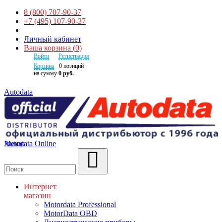
8 (800) 707-90-37
+7 (495) 107-90-37
Личный кабинет
Ваша корзина
(
0
)
Войти
Регистрация
Корзина
0
позиций
на сумму
0 руб.
Autodata
Autodata Online
Меню
Поиск
Интернет
магазин
Motordata Professional
MotorData OBD