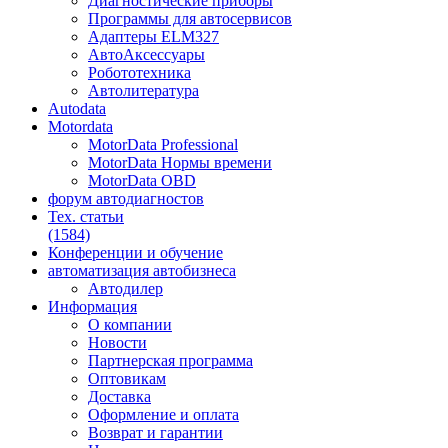
Диагностические приборы
Программы для автосервисов
Адаптеры ELM327
АвтоАксессуары
Робототехника
Автолитература
Autodata
Motordata
MotorData Professional
MotorData Нормы времени
MotorData OBD
форум
автодиагностов
Тех. статьи
(1584)
Конференции
и обучение
автоматизация
автобизнеса
Автодилер
Информация
О компании
Новости
Партнерская программа
Оптовикам
Доставка
Оформление и оплата
Возврат и гарантии