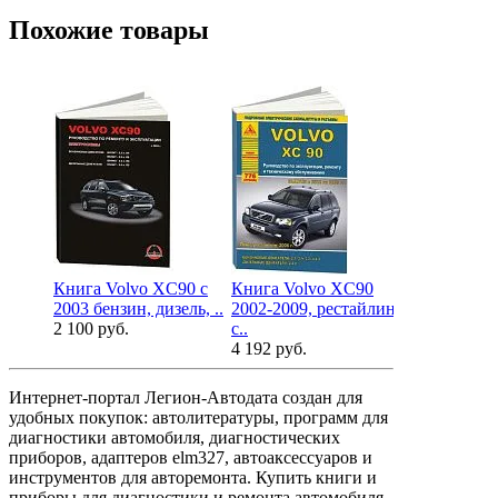
Похожие товары
Книга Volvo ХC90 с
Книга Volvo ХC90
Книга Volv
2003 бензин, дизель, ..
2002-2009, рестайлинг
2003 бензин,
2 100 руб.
с..
1 680 руб.
4 192 руб.
Интернет-портал Легион-Автодата создан для
удобных покупок: автолитературы, программ для
диагностики автомобиля, диагностических
приборов, адаптеров elm327, автоаксессуаров и
инструментов для авторемонта. Купить книги и
приборы для диагностики и ремонта автомобиля