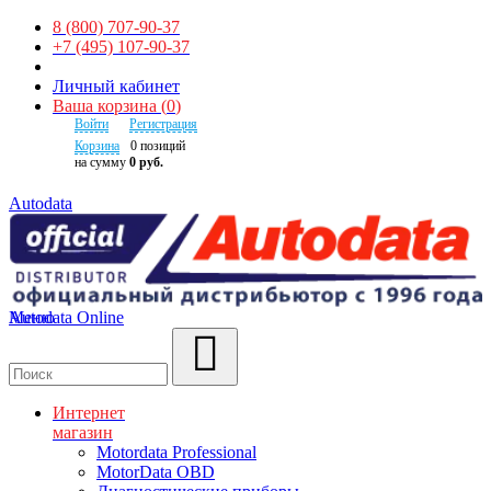
8 (800) 707-90-37
+7 (495) 107-90-37
Личный кабинет
Ваша корзина
(
0
)
Войти
Регистрация
Корзина
0
позиций
на сумму
0 руб.
Autodata
Autodata Online
Меню
Поиск
Интернет
магазин
Motordata Professional
MotorData OBD