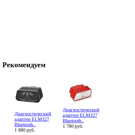
Рекомендуем
Диагностический
Диагностический
Диагности
адаптер ELM327
адаптер ELM327
адаптер EL
Bluetooth..
Bluetooth..
L и..
1 780 руб.
1 980 руб.
2 880 руб.