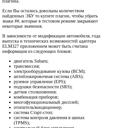
плагина.
Если Вы остались довольны количеством
найденных ЭБУ то купите плагин, чтобы убрать
знаки ##, которые в тестовом режиме закрывают
некоторые значения.
В зависимости от модификации автомобиля, года
выпуска и технических возможностей адаптера
ELM327 приложением может быть считана
информация из следующих блоков:
двигатель Subaru;
трансмиссия;
электрооборудование кузова (BCM);
антиблокировочная система (ABS);
рулевое управление (EPS);
подушки безопасности (SRS);
датчик столкновения;
комбинация приборов;
многофункциональный дисплей;
отопитель/кондиционер;
система Старт-стоп;
система контроля давления в шинах
(TPMS);
центральный блок управления.