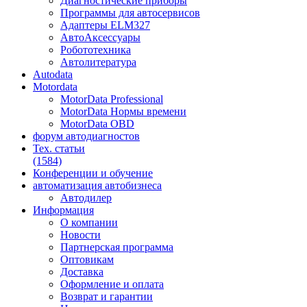
Диагностические приборы
Программы для автосервисов
Адаптеры ELM327
АвтоАксессуары
Робототехника
Автолитература
Autodata
Motordata
MotorData Professional
MotorData Нормы времени
MotorData OBD
форум
автодиагностов
Тех. статьи
(1584)
Конференции
и обучение
автоматизация
автобизнеса
Автодилер
Информация
О компании
Новости
Партнерская программа
Оптовикам
Доставка
Оформление и оплата
Возврат и гарантии