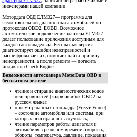
адаптеры ELM327
, написанной разработчиками и
инженерами нашей компании.
Мотордата ОБД ЕЛМ327— программа для
самостоятельной диагностики автомобилей по
протоколам OBD2, EOBD. Возможное
автоматическое подключение адаптера ELM327
делает пользование приложения доступным для
каждого автовладельца. Бесплатная версия
диагностирует ошибки неисправностей и
расшифровывает их, помогает найти причину
неисправности, а после ремонта — погасить
индикатор Check Engine.
Возможности автосканера MotorData OBD в
бесплатном режиме
чтение и стирание диагностических кодов
неисправностей (кодов ошибок OBD2 на
русском языке);
просмотр данных стоп-кадра (Freeze Frame)
– состояние автомобиля или системы, при
которых неисправность случилась;
чтение параметров работы двигателя и
автомобиля в реальном времени: скорость,
обороты, температура, давление, показания