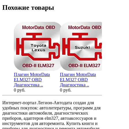
Похожие товары
Плагин MotorData
Плагин MotorData
Плагин Mot
ELM327 OBD
ELM327 OBD
ELM327 O
Диагностика ..
Диагностика ..
Диагностика
0 руб.
0 руб.
0 руб.
Интернет-портал Легион-Автодата создан для
удобных покупок: автолитературы, программ для
диагностики автомобиля, диагностических
приборов, адаптеров elm327, автоаксессуаров и
инструментов для авторемонта. Купить книги и
приборы для диагностики и ремонта автомобиля