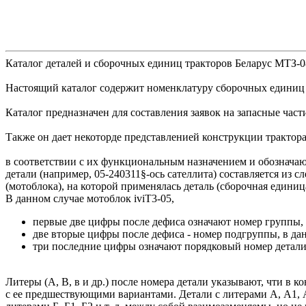
Каталог деталей и сборочных единиц тракторов Беларус МТЗ-0
Настоящий каталог содержит номенклатуру сборочных единиц и
Каталог предназначен для составления заявок на запасные част
Также он дает некоторде представленией конструкции трактор
в соответствии с их функциональным назначением и обознача
детали (например, 05-240311§-ось сателлита) составляется из
(мотоблока), на которой применялась деталь (сборочная единиц
В данном случае мотоблок iviT3-05,
первые две цифры после дефиса означают номер группы, в
две вторые цифры после дефиса - номер подгруппы, в да
три последние цифры означают порядковый номер детал
Литеры (А, В, в и др.) после номера детали указывают, чти в 
с ее предшествующими вариантами. Детали с литерами А, А1, А