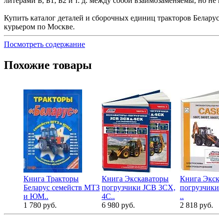
литерами Б, Б1, Б2 и т. д. между собой взаимозаменяемы, но н
Купить каталог деталей и сборочных единиц тракторов Белару
курьером по Москве.
Посмотреть содержание
Похожие товары
Книга Тракторы
Книга Экскаваторы
Книга Экск
Беларус семейств МТЗ
погрузчики JCB 3CX,
погрузчики
и ЮМ..
4C..
..
1 780 руб.
6 980 руб.
2 818 руб.