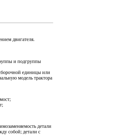
нием двигателя.
труппы и подгруппы
 сборочной единицы или
ачальную модель трактора
мост;
т;
аимозаменяемость детали
ду собой; детали с