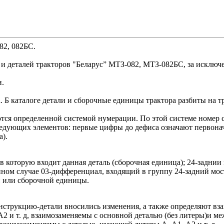
82, 082БС.
 деталей тракторов "Беларус” МТЗ-082, МТЗ-082БС, за исключе
и.
а. Б каталоге детали и сборочные единицы трактора разбиты на 
ются определенной системой нумерации. По этой системе номер
 следующих элементов: первые цифры до дефиса означают первон
а).
 которую входит данная деталь (сборочная единица); 24-заднии 
нном случае 03-дифференциал, входящий в группу 24-задний мос
и или сборочной единицы.
конструкцию-детали вносились изменения, а также определяют вз
2 и т. д, взаимозаменяемы с основной деталью (без литеры)и меж