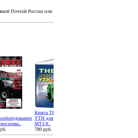
авкой Почтой России или
Книга ТНВД серии
Книга двигатели ЯМЗ
Кн
ооборудование
УТН для ЗИЛ 5301,
534, 536 серий, чб ф..
по
тросхемы..
МТЗ 8..
2 020 руб.
Fe
уб.
780 руб.
6 