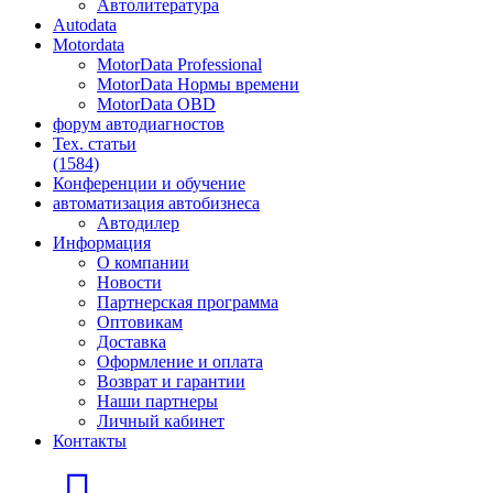
Автолитература
Autodata
Motordata
MotorData Professional
MotorData Нормы времени
MotorData OBD
форум
автодиагностов
Тех. статьи
(1584)
Конференции
и обучение
автоматизация
автобизнеса
Автодилер
Информация
О компании
Новости
Партнерская программа
Оптовикам
Доставка
Оформление и оплата
Возврат и гарантии
Наши партнеры
Личный кабинет
Контакты
Главная страница