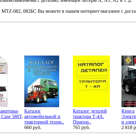
е взаимозаменяемы с деталью, имеющей литеры А, А1, А2 и т. д.
с MTZ-082, 082БС Вы можете в нашем интернет-магазине с дост
аваторы-
Каталог
Каталог деталей
Книга
 Case 580T,
автомобильной и
трактора Т-4А.
Электр
тракторной техни..
Прапор..
и элек
660 руб.
765 руб.
2 818 р