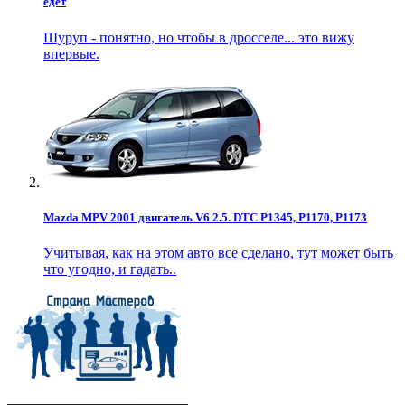
едет
Шуруп - понятно, но чтобы в дросселе... это вижу
впервые.
Mazda MPV 2001 двигатель V6 2.5. DTC P1345, P1170, P1173
Учитывая, как на этом авто все сделано, тут может быть
что угодно, и гадать..