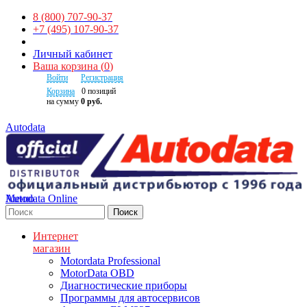
8 (800) 707-90-37
+7 (495) 107-90-37
Личный кабинет
Ваша корзина
(
0
)
Войти
Регистрация
Корзина
0
позиций
на сумму
0 руб.
Autodata
Autodata Online
Меню
Поиск
Интернет
магазин
Motordata Professional
MotorData OBD
Диагностические приборы
Программы для автосервисов