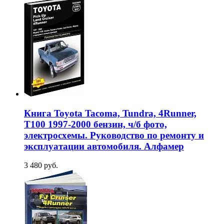
Книга Toyota Tacoma, Tundra, 4Runner,
T100 1997-2000 бензин, ч/б фото,
электросхемы. Руководство по ремонту и
эксплуатации автомобиля. Алфамер
3 480 руб.