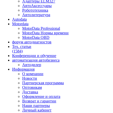
Адаптеры ELM327
АвтоАксессуары
Робототехника
Автолитература
Autodata
Motordata
MotorData Professional
MotorData Нормы времени
MotorData OBD
форум
автодиагностов
Тех. статьи
(1584)
Конференции
и обучение
автоматизация
автобизнеса
Автодилер
Информация
О компании
Новости
Партнерская программа
Оптовикам
Доставка
Оформление и оплата
Возврат и гарантии
Наши партнеры
Личный кабинет