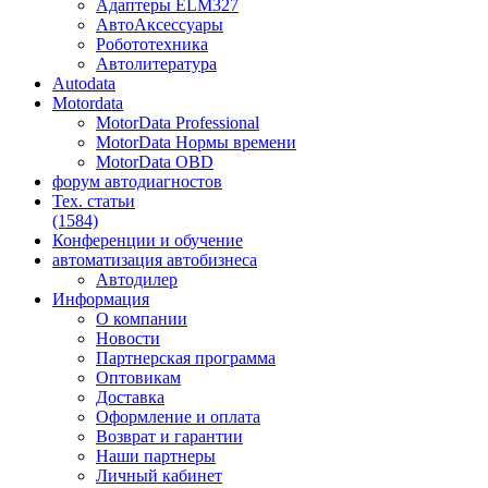
Адаптеры ELM327
АвтоАксессуары
Робототехника
Автолитература
Autodata
Motordata
MotorData Professional
MotorData Нормы времени
MotorData OBD
форум
автодиагностов
Тех. статьи
(1584)
Конференции
и обучение
автоматизация
автобизнеса
Автодилер
Информация
О компании
Новости
Партнерская программа
Оптовикам
Доставка
Оформление и оплата
Возврат и гарантии
Наши партнеры
Личный кабинет