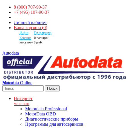
8 (800) 707-90-37
+7 (495) 107-90-37
Личный кабинет
Ваша корзина
(
0
)
Войти
Регистрация
Корзина
0
позиций
на сумму
0 руб.
Autodata
Autodata Online
Меню
Поиск
Интернет
магазин
Motordata Professional
MotorData OBD
Диагностические приборы
Программы для автосервисов