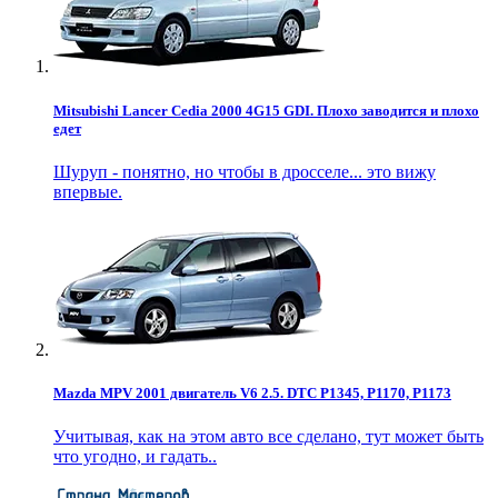
Mitsubishi Lancer Cedia 2000 4G15 GDI. Плохо заводится и плохо
едет
Шуруп - понятно, но чтобы в дросселе... это вижу
впервые.
Mazda MPV 2001 двигатель V6 2.5. DTC P1345, P1170, P1173
Учитывая, как на этом авто все сделано, тут может быть
что угодно, и гадать..